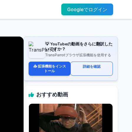
Googleでログイン
💡 YouTubeの動画をさらに翻訳した
いですか？
TransParrotブラウザ拡張機能を使用する
📥 拡張機能をインス
詳細を確認
トール
おすすめ動画