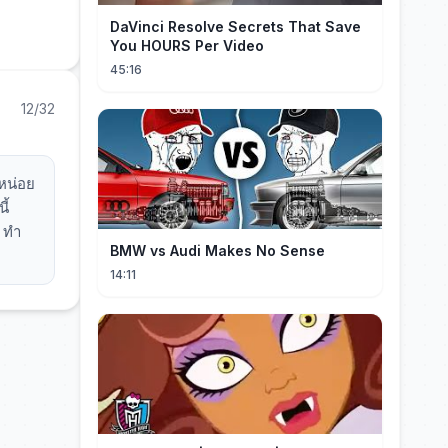
DaVinci Resolve Secrets That Save
You HOURS Per Video
45:16
12/32
หน่อย
ี้
า ทำ
BMW vs Audi Makes No Sense
14:11