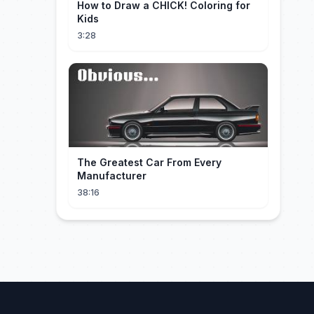
How to Draw a CHICK! Coloring for
Kids
3:28
The Greatest Car From Every
Manufacturer
38:16