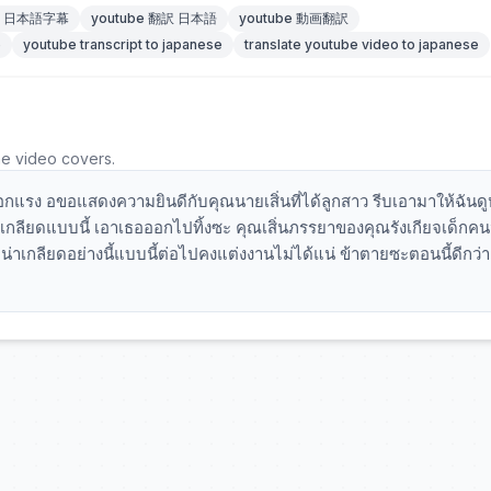
be 日本語字幕
youtube 翻訳 日本語
youtube 動画翻訳
e
youtube transcript to japanese
translate youtube video to japanese
he video covers.
กแรง อขอแสดงความยินดีกับคุณนายเสิ่นที่ได้ลูกสาว รีบเอามาให้ฉันดู
าเกลียดแบบนี้ เอาเธอออกไปทิ้งซะ คุณเสิ่นภรรยาของคุณรังเกียจเด็กคนน
่าเกลียดอย่างนี้แบบนี้ต่อไปคงแต่งงานไม่ได้แน่ ข้าตายซะตอนนี้ดีกว่