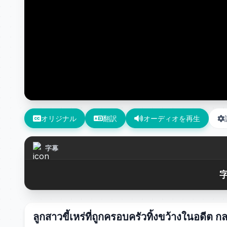
オリジナル
翻訳
オーディオを再生
字幕
字
ลูกสาวขี้เหร่ที่ถูกครอบครัวทิ้งขว้างในอดีต