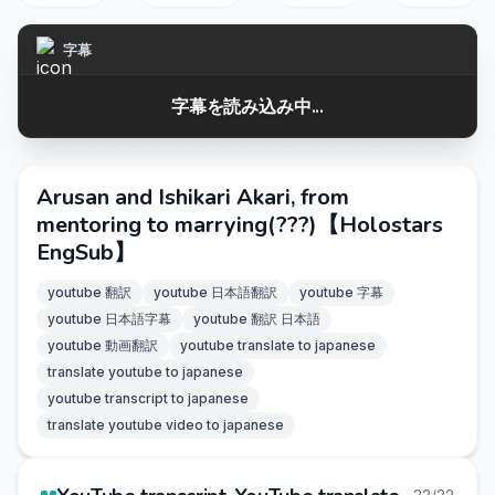
字幕
字幕を読み込み中...
Arusan and Ishikari Akari, from
mentoring to marrying(???)【Holostars
EngSub】
youtube 翻訳
youtube 日本語翻訳
youtube 字幕
youtube 日本語字幕
youtube 翻訳 日本語
youtube 動画翻訳
youtube translate to japanese
translate youtube to japanese
youtube transcript to japanese
translate youtube video to japanese