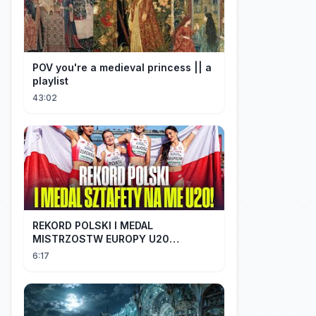
POV you're a medieval princess || a
playlist
43:02
REKORD POLSKI I MEDAL
MISTRZOSTW EUROPY U20
SZTAFETY 4 X 100 METRÓW KOBIET
6:17
#SHORTS