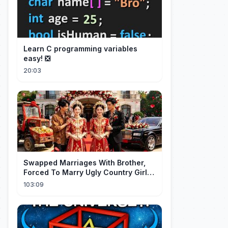
Learn C programming variables
easy! ❎
20:03
Swapped Marriages With Brother,
Forced To Marry Ugly Country Girl—
He's A Gorgeous Billionaire CEO!
103:09