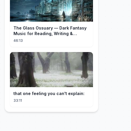
The Glass Ossuary — Dark Fantasy
Music for Reading, Writing &
Ancient Archives
46:13
that one feeling you can't explain:
33:11