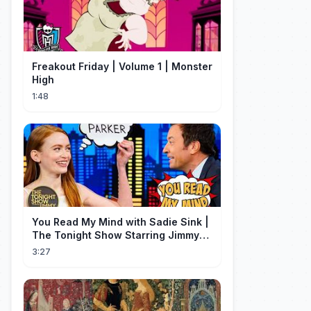
Freakout Friday | Volume 1 | Monster
High
1:48
You Read My Mind with Sadie Sink |
The Tonight Show Starring Jimmy
Fallon
3:27