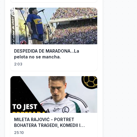
DESPEDIDA DE MARADONA...La
pelota no se mancha.
2:03
MILETA RAJOVIĆ - PORTRET
BOHATERA TRAGEDII, KOMEDII I
DRAMATU
25:10