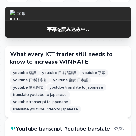
字幕
字幕を読み込み中...
What every ICT trader still needs to
know to increase WINRATE
youtube 翻訳
youtube 日本語翻訳
youtube 字幕
youtube 日本語字幕
youtube 翻訳 日本語
youtube 動画翻訳
youtube translate to japanese
translate youtube to japanese
youtube transcript to japanese
translate youtube video to japanese
YouTube transcript, YouTube translate
32/32