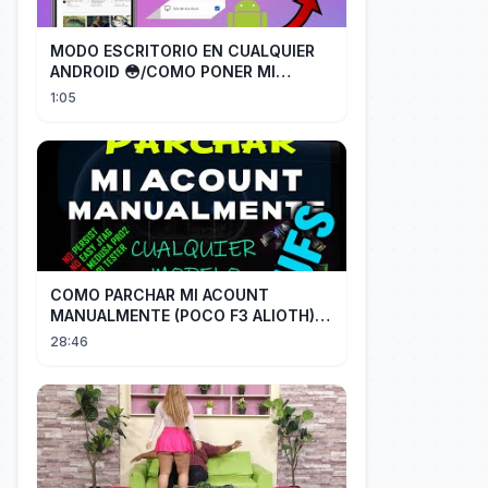
MODO ESCRITORIO EN CUALQUIER
ANDROID 😳/COMO PONER MI
TELÉFONO EN MODO ESCRITORIO
1:05
COMO PARCHAR MI ACOUNT
MANUALMENTE (POCO F3 ALIOTH)
SIN REMPLAZAR PERSIST CHIP OFF
28:46