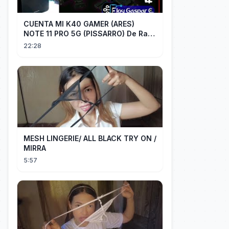
CUENTA MI K40 GAMER (ARES)
NOTE 11 PRO 5G (PISSARRO) De Raiz
CHIP OFF VIA MIPI TESTER PARTE 2
22:28
MESH LINGERIE/ ALL BLACK TRY ON /
MIRRA
5:57