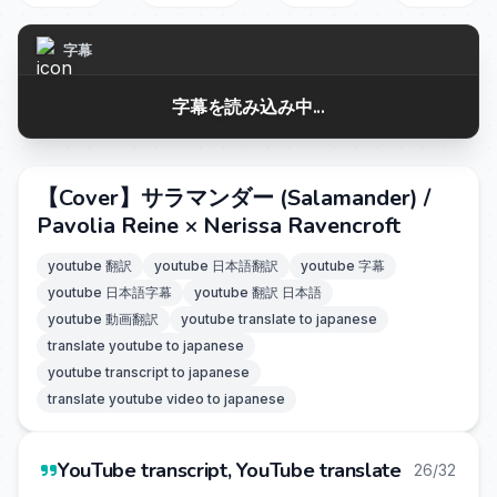
字幕
字幕を読み込み中...
【Cover】サラマンダー (Salamander) /
Pavolia Reine × Nerissa Ravencroft
youtube 翻訳
youtube 日本語翻訳
youtube 字幕
youtube 日本語字幕
youtube 翻訳 日本語
youtube 動画翻訳
youtube translate to japanese
translate youtube to japanese
youtube transcript to japanese
translate youtube video to japanese
YouTube transcript, YouTube translate
26/32