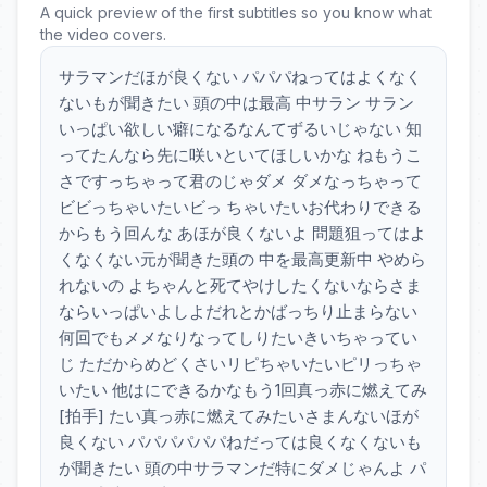
A quick preview of the first subtitles so you know what
the video covers.
サラマンだほが良くない パパパねってはよくなく
ないもが聞きたい 頭の中は最高 中サラン サラン
いっぱい欲しい癖になるなんてずるいじゃない 知
ってたんなら先に咲いといてほしいかな ねもうこ
さですっちゃって君のじゃダメ ダメなっちゃって
ビビっちゃいたいビっ ちゃいたいお代わりできる
からもう回んな あほが良くないよ 問題狙ってはよ
くなくない元が聞きた頭の 中を最高更新中 やめら
れないの よちゃんと死てやけしたくないならさま
ならいっぱいよしよだれとかばっちり止まらない
何回でもメメなりなってしりたいきいちゃってい
じ ただからめどくさいリピちゃいたいピリっちゃ
いたい 他はにできるかなもう1回真っ赤に燃えてみ
[拍手] たい真っ赤に燃えてみたいさまんないほが
良くない パパパパパパねだっては良くなくないも
が聞きたい 頭の中サラマンだ特にダメじゃんよ パ