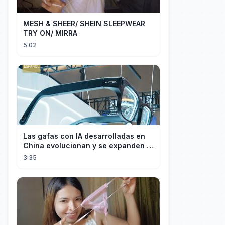
MESH & SHEER/ SHEIN SLEEPWEAR
TRY ON/ MIRRA
5:02
Las gafas con IA desarrolladas en
China evolucionan y se expanden a
los mercados internacionales
3:35