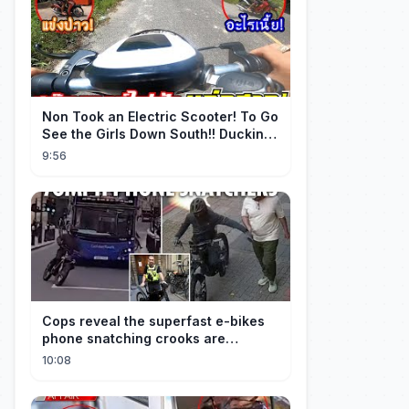
Non Took an Electric Scooter! To Go
See the Girls Down South!! Ducking
the Whole Way | Electric S...
9:56
Cops reveal the superfast e-bikes
phone snatching crooks are
terrorising pedestrians with
10:08