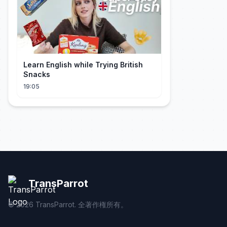
Learn English while Trying British
Snacks
19:05
TransParrot
©
2026
TransParrot. 全著作権所有。