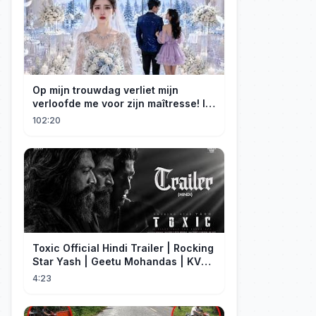
Op mijn trouwdag verliet mijn
verloofde me voor zijn maîtresse! Ik
trouwde meteen met een miljardair!
102:20
Toxic Official Hindi Trailer | Rocking
Star Yash | Geetu Mohandas | KVN |
Monster Mind Creations
4:23