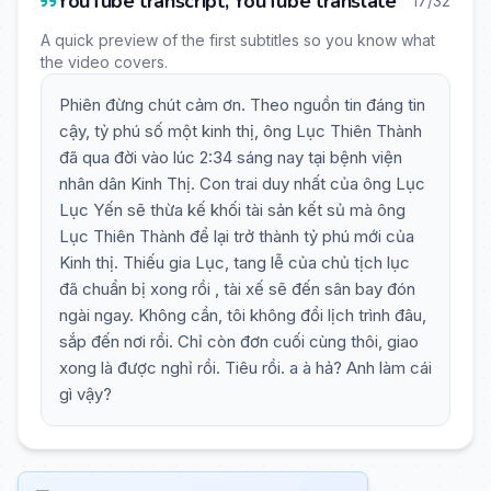
YouTube transcript, YouTube translate
17/32
A quick preview of the first subtitles so you know what
the video covers.
Phiên đừng chút cảm ơn. Theo nguồn tin đáng tin
cậy, tỷ phú số một kinh thị, ông Lục Thiên Thành
đã qua đời vào lúc 2:34 sáng nay tại bệnh viện
nhân dân Kinh Thị. Con trai duy nhất của ông Lục
Lục Yến sẽ thừa kế khối tài sản kết sủ mà ông
Lục Thiên Thành để lại trở thành tỷ phú mới của
Kinh thị. Thiếu gia Lục, tang lễ của chủ tịch lục
đã chuẩn bị xong rồi , tài xế sẽ đến sân bay đón
ngài ngay. Không cần, tôi không đổi lịch trình đâu,
sắp đến nơi rồi. Chỉ còn đơn cuối cùng thôi, giao
xong là được nghỉ rồi. Tiêu rồi. a à hả? Anh làm cái
gì vậy?