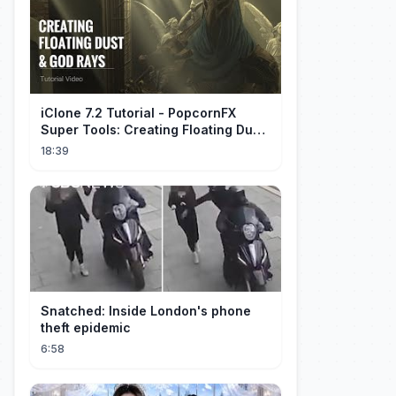
iClone 7.2 Tutorial - PopcornFX
Super Tools: Creating Floating Dust
and God Rays
18:39
Snatched: Inside London's phone
theft epidemic
6:58