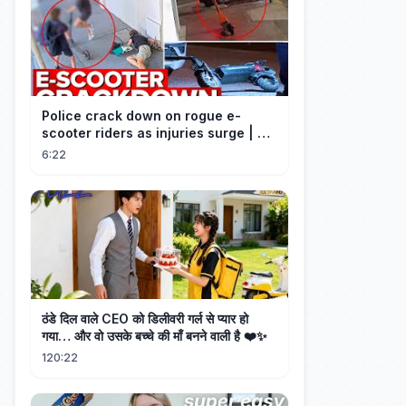
Police crack down on rogue e-
scooter riders as injuries surge | A
Current Affair
6:22
ठंडे दिल वाले CEO को डिलीवरी गर्ल से प्यार हो
गया… और वो उसके बच्चे की माँ बनने वाली है ❤️✨
120:22