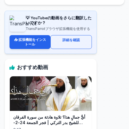
💡 YouTubeの動画をさらに翻訳した
いですか？
TransParrotブラウザ拡張機能を使用する
📥 拡張機能をインス
詳細を確認
トール
おすすめ動画
أيُّ جمالٍ هذا؟ تلاوة هادئة من سورة الفرقان
للشيخ بدر التركي | فجر الجمعة 24-2-
1448هـ