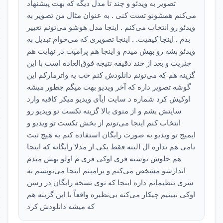
تصویر به ویدئو و چند تا مدل دیگه که بهت پیشنهاد
می‌کنم همشونو تست کنی . به عنوان مثال من تصویر به
ویدئو رو انتخاب می‌کنم . اینجا مدل هوشو می‌تونم تغییر
بدم . اینجا کیفیت. . اینجا تصویری که می‌خوام تبدیل به
ویدئو بشه رو بهش میدم و اینجا هم پرامپت در نهایت هم
جنریت و بعد از چند دقیقه نتیجه فوق‌العاده است با این
گزینه هم که می‌تونم دانلودش کنم خب یه واترمارکم این
گوشه تصویر داره که آخر ویدیو بهت میگم چطور میشه
اوکیش کرد شماره د سایت ایآی ویدیو میکر کافیه وارد
سایتش بشم و از منوی بالا گزینه تکست تو ویدیو رو
انتخاب کنم اینجا می‌تونم از بخش تکست تو ویدیو و
ایمیج تو ویدیو به صورت رایگان استفاده کنم به هیچ ثبت
نامی هم نداره ال البته فقط یکی از مدلا رایگانه که اینجا
هم جلوش نوشته فری اوکی فری م اولو بهش میدم
اندازشو مشخص می‌کنم و پرامپتم اینجا می‌نویسم یه
سری تنظیماتم داره اینجا که توی نسخه رایگان در رسن
اوکی ببینیم چیکار می‌کنه بی‌نظیره واقعاً با این گزینه هم
که میشه دانلودش کرد