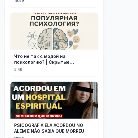
19:59
Что не так с модой на
психологию? | Скрытые
опасности популярности
5:49
PSICOGRAFIA ELA ACORDOU NO
ALÉM E NÃO SABIA QUE MORREU