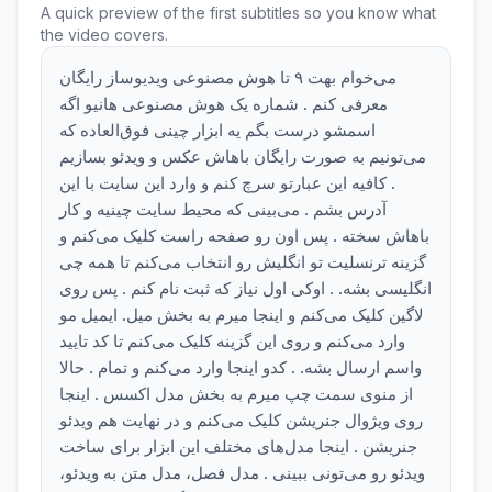
A quick preview of the first subtitles so you know what
the video covers.
می‌خوام بهت ۹ تا هوش مصنوعی ویدیوساز رایگان
معرفی کنم . شماره یک هوش مصنوعی هانیو اگه
اسمشو درست بگم یه ابزار چینی فوق‌العاده که
می‌تونیم به صورت رایگان باهاش عکس و ویدئو بسازیم
. کافیه این عبارتو سرچ کنم و وارد این سایت با این
آدرس بشم . می‌بینی که محیط سایت چینیه و کار
باهاش سخته . پس اون رو صفحه راست کلیک می‌کنم و
گزینه ترنسلیت تو انگلیش رو انتخاب می‌کنم تا همه چی
انگلیسی بشه. . اوکی اول نیاز که ثبت نام کنم . پس روی
لاگین کلیک می‌کنم و اینجا میرم به بخش میل. ایمیل مو
وارد می‌کنم و روی این گزینه کلیک می‌کنم تا کد تایید
واسم ارسال بشه. . کدو اینجا وارد می‌کنم و تمام . حالا
از منوی سمت چپ میرم به بخش مدل اکسس . اینجا
روی ویژوال جنریشن کلیک می‌کنم و در نهایت هم ویدئو
جنریشن . اینجا مدل‌های مختلف این ابزار برای ساخت
ویدئو رو می‌تونی ببینی . مدل فصل، مدل متن به ویدئو،