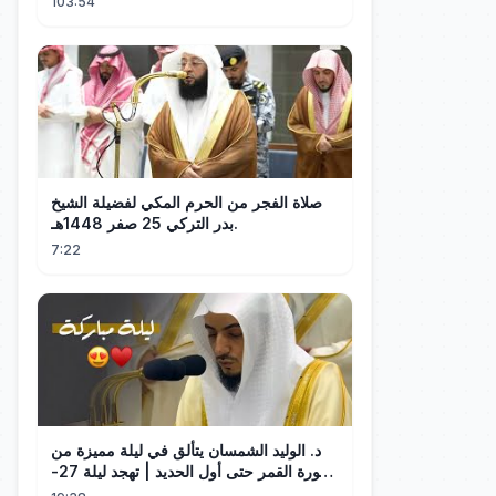
103:54
صلاة الفجر من الحرم المكي لفضيلة الشيخ
بدر التركي 25 صفر 1448هـ.
7:22
د. الوليد الشمسان يتألق في ليلة مميزة من
سورة القمر حتى أول الحديد | تهجد ليلة 27-
9-1445هـ