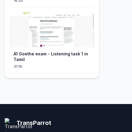
16:20
A1 Goethe exam - Listening task 1 in
Tamil
31:16
TransParrot