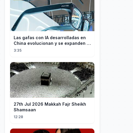
Las gafas con IA desarrolladas en
China evolucionan y se expanden a
los mercados internacionales
3:35
27th Jul 2026 Makkah Fajr Sheikh
Shamsaan
12:28