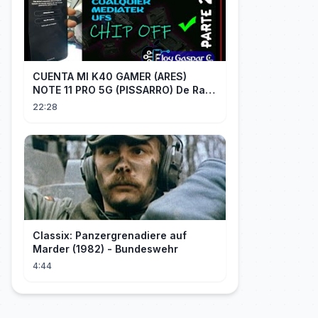
CUENTA MI K40 GAMER (ARES)
NOTE 11 PRO 5G (PISSARRO) De Raiz
CHIP OFF VIA MIPI TESTER PARTE 2
22:28
Classix: Panzergrenadiere auf
Marder (1982) - Bundeswehr
4:44