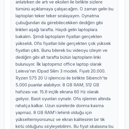
anlatırken de artı ve eksileri ile birlikte sizlere
tümünü açıklamaya çalışacağım. O zaman gelin bu
laptopları teker teker sıralayayım. Oynatma
çubuğundan da görebilecekken dediğim gibi
linkleri aşağı tarafta. Haydi gelin laptoplara
bakalım. Şimdi laptopların fiyatları gerçekten
yükseldi. Ofis fiyatları bile gerçekten çok yüksek
fiyatları çıktı. Bunu bilerek bu videoyu izleyin ve
dediğim gibi alt tarafta bütün laptopların linki
bulunuyor. İlk laptopımız office laptop olarak
Leleva'nın IDpad Silim 3 modeli. Fiyatı 20.000.
Ryzen 575 20 U işlemcisi ile birlikte Sibench'te
5.000 puanlar alabiliyor. 8 GB RAM, 512 GB
hafızası var. 15.6 inçlik ekrana 60 Hz olarak
geliyor. Basit oyunları oynatır. Ofis işlerinin altında
rahatça kalkar. Uzun sürelerde donma kasma
yapmaz. 8 GB RAM'i lehimli olduğu için
yükseltemiyorsunuz ve ekran kalitesinin bir tık
kötü olduğunu söyleyebilirim. Bu fiyat skalasına bu