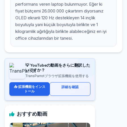
performans veren laptop bulunmuyor. Eğer ki
fiyat bütçemi 26.000 000 çıkartırım diyorsanız
OLED ekranlı 120 Hz destekleyen 14 inçlik
boyutuyla yani küçük boyutuyla birlikte ve 1
kilogramlık ağırlığıyla birlikte alabileceğiniz en iyi
office cihazlarından bir tanesi.
💡 YouTubeの動画をさらに翻訳した
いですか？
TransParrotブラウザ拡張機能を使用する
📥 拡張機能をインス
詳細を確認
トール
おすすめ動画