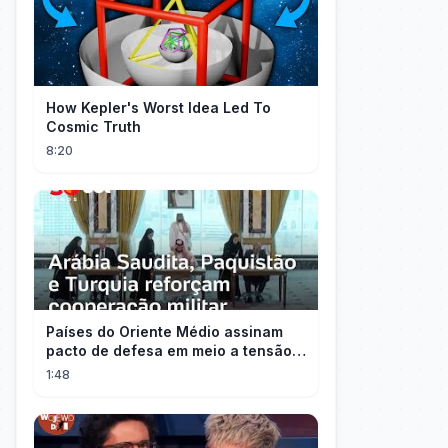
How Kepler's Worst Idea Led To
Cosmic Truth
8:20
Países do Oriente Médio assinam
pacto de defesa em meio a tensão
com Irã
1:48