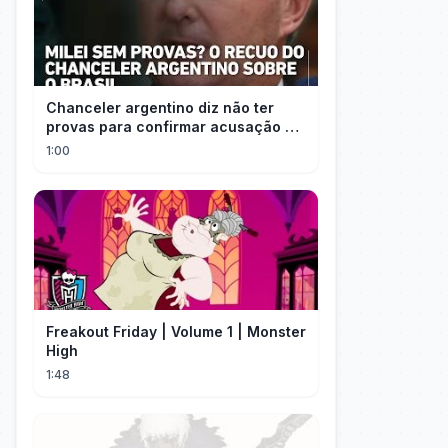
Chanceler argentino diz não ter
provas para confirmar acusação de
Milei contra Brasil | OP News
1:00
Freakout Friday | Volume 1 | Monster
High
1:48