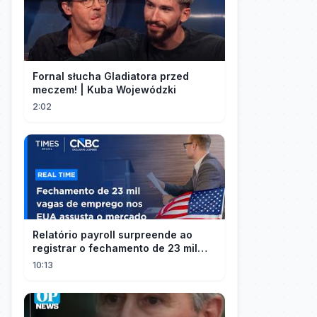
Fornal słucha Gladiatora przed
meczem! | Kuba Wojewódzki
2:02
Relatório payroll surpreende ao
registrar o fechamento de 23 mil
vagas nos EUA
10:13