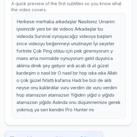
A quick preview of the first subtitles so you know what
the video covers.
Herkese merhaba arkadaşlar Nasılsınız Umarım
iyisinizdir yeni bir de videos Arkadaşlar bu
videoda Survival oynayacağız videoya başlam
önce videoyu beğenmeyi unutmayın İyi seyirler
fortnite Çok Ping olduu için pek giremiyorum y
maes ama normalde oynuyorum geld duyunca
aklıma direk şey geliyor ardı acab di at güzel
kardeşim o nasıl bir O nasıl bir hop ıska ıska Allah
o çok güzel fırlattı kafama Hadi be bizi de aldı
neyse onu kaldırdılar vuru verdim de vuru verdim
hop atamazsın atamazsın Yiğidim yiğid o yiğido
atamazsın yiğido Aslında onu düşünmemize gerek
yokmuş ya sen kendini Pro Hunter mı