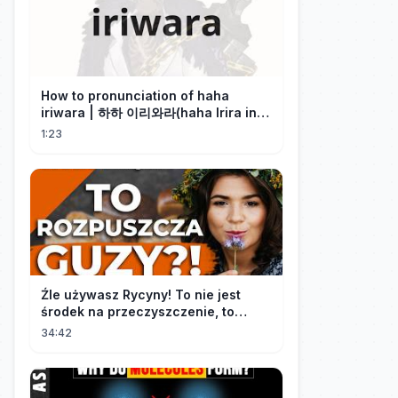
How to pronunciation of haha
iriwara | 하하 이리와라(haha Irira in
Korean)
1:23
Źle używasz Rycyny! To nie jest
środek na przeczyszczenie, to
potężny "rozpuszczalnik".
34:42