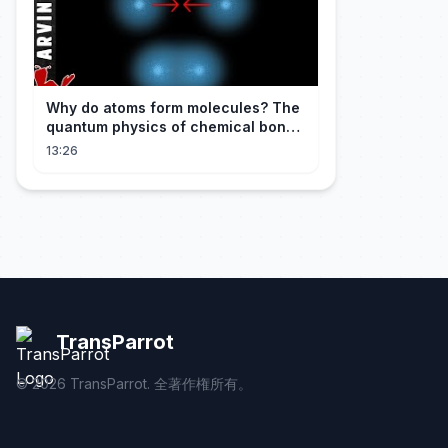
Why do atoms form molecules? The
quantum physics of chemical bonds
explained
13:26
TransParrot
©
2026
TransParrot. 全著作権所有。