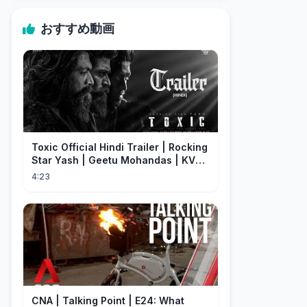
おすすめ動画
Toxic Official Hindi Trailer | Rocking
Star Yash | Geetu Mohandas | KVN |
Monster Mind Creations
4:23
CNA | Talking Point | E24: What