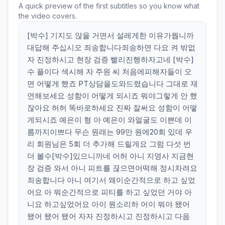
A quick preview of the first subtitles so you know what
the video covers.
[박수] 기지도 않을 거면서 설레게한 이유가뭡니까
대답해 주십시오 죄송합니다죄송하면 다요 켜 밖없
자 진정하시고 현장 검증 빨리진행하자고네 [박수]
수 플이다 섹시해 자 주원 씨 처음에피해자들이 오
면 어떻게 했죠 PT상담을도와드렸습니다 그대로 재
연해보세요 성함이 어떻게 되시죠 뭐야그렇게 안 했
잖아요 허허 똑바로하세요 진짜 잘써요 성함이 어떻
게되시죠 예은이 형 아 예은이 와얼굴도 이쁜데 이
름까지이쁘다 무슨 원래는 99만 원에20회 있데 우
리 회원님은 5회 더 추가해 드릴게요 그럼 다섯 번
더 볼수[박수]있으니까네 어허 아니 지영사 지금현
장 검증 와서 아니 피트를 끊으면어떡해 정시차려요
죄송합니다 아니 여기서 왜이순간적으로 하고 싶었
어요 아 뭐순간적으로 피티를 하고 싶었던 거야 아
니요 하고싶었어요 아이 뭔소리하 어이 뭐야 됐어
됐어 됐어 됐어 자자 진정하시고 진정하시고 다음