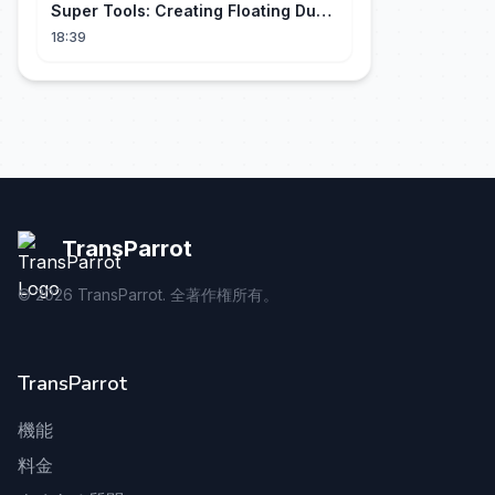
Super Tools: Creating Floating Dust
and God Rays
18:39
TransParrot
©
2026
TransParrot. 全著作権所有。
TransParrot
機能
料金