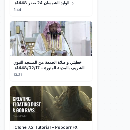
د. الوليد الشمسان 24 صفر 1448هـ.
3:44
خطبتي و صلاة الجمعة من المسجد النبوي
الشريف بالمدينة المنورة - 1448/02/17هـ
13:31
iClone 7.2 Tutorial - PopcornFX