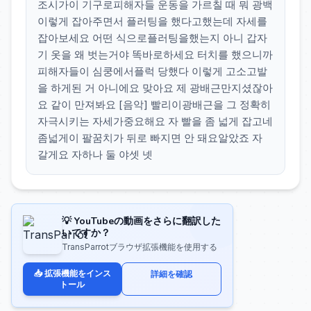
조시가이 기구로피해자들 운동을 가르칠 때 뭐 광백
이렇게 잡아주면서 플러팅을 했다고했는데 자세를
잡아보세요 어떤 식으로플러팅을했는지 아니 갑자
기 옷을 왜 벗는거야 똑바로하세요 터치를 했으니까
피해자들이 심쿵에서플럭 당했다 이렇게 고소고발
을 하게된 거 아니에요 맞아요 제 광배근만지셨잖아
요 같이 만져봐요 [음악] 빨리이광배근을 그 정확히
자극시키는 자세가중요해요 자 빨을 좀 넓게 잡고네
좀넓게이 팔꿈치가 뒤로 빠지면 안 돼요알았죠 자
갈게요 자하나 둘 야셋 넷
💡 YouTubeの動画をさらに翻訳した
いですか？
TransParrotブラウザ拡張機能を使用する
📥 拡張機能をインス
詳細を確認
トール