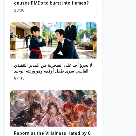
causes PMDs to burst into flames?
20:38
لا يجرؤ أحد على السخرية من المدير التنفيذي
القاسي سوى طفل أوقفه وهو وريثه الوحيد
87:45
Reborn as the Villainess Hated by 6