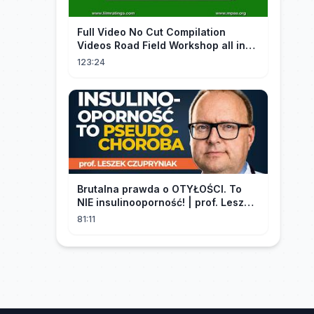
FuII Video No Cut Compilation
Videos Road Field Workshop all in
one Car Console Device &
123:24
Television
Brutalna prawda o OTYŁOŚCI. To
NIE insulinooporność! | prof. Leszek
Czupryniak
81:11