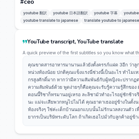
#ceo
youtube 翻訳
youtube 日本語翻訳
youtube 字幕
youtu
youtube translate to japanese
translate youtube to japanes
YouTube transcript, YouTube translate
A quick preview of the first subtitles so you know what t
คุณขาดสารอาหารมานานแล้วยังตั้งครรภ์แฝด 3อีก ว่าลูกถ
หน่วงท้องน้อย ปกติคุณแข็งแรงนี่ช่วงนี้เป็นอะไร ทำไ
กรสูงศักดิ์มาก หากว่ามีความสัมพันธ์กับผู้หญิงจะปราก
ความสัมพันธ์ด้วย พูดง่ายๆก็คือคุณจะรับรู้ความรู้สึกของ
ตอนนี้ริชาก็ทรมานอยู่เหรอ ละลิชามัวทำอะไรอยู่ชักช้าจ
นะ แม่จะเสียพวกหนูไปไม่ได้ คุณยาดาเธออยู่ข้างในตั้งนา
ท้องจริงๆ ใช่ค่ะเด็กบ้านนอกแบบนั้นไม่รักนวลสงวนตัว เพ
ยากรเป็นบริษัทระดับโลก ถ้าเกิดเธอไปมั่วกับลูกค้าอยู่ข้