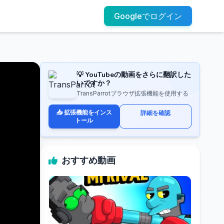
Googleでログイン
💡 YouTubeの動画をさらに翻訳した
いですか？
TransParrotブラウザ拡張機能を使用する
📥 拡張機能をインス
詳細を確認
トール
おすすめ動画