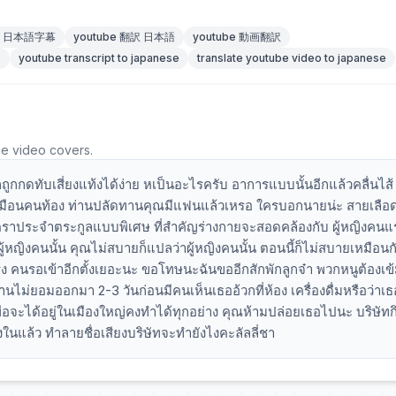
be 日本語字幕
youtube 翻訳 日本語
youtube 動画翻訳
e
youtube transcript to japanese
translate youtube video to japanese
he video covers.
ูกกดทับเสี่ยงแท้งได้ง่าย หเป็นอะไรครับ อาการแบบนั้นอีกแล้วคลื่นไส
มเหมือนคนท้อง ท่านปลัดทานคุณมีแฟนแล้วเหรอ ใครบอกนายน่ะ สายเลือด
ฏตราประจำตระกูลแบบพิเศษ ที่สำคัญร่างกายจะสอดคล้องกับ ผู้หญิงคนแรก
 ผู้หญิงคนนั้น คุณไม่สบายก็แปลว่าผู้หญิงคนนั้น ตอนนี้ก็ไม่สบายเหมือนก
ริง คนรอเข้าอีกตั้งเยอะนะ ขอโทษนะฉันขออีกสักพักลูกจ๋า พวกหนูต้องเข
นไม่ยอมออกมา 2-3 วันก่อนมีคนเห็นเธออ้วกที่ห้อง เครื่องดื่มหรือว่าเ
ื่อจะได้อยู่ในเมืองใหญ่คงทำได้ทุกอย่าง คุณห้ามปล่อยเธอไปนะ บริษัทก
างในแล้ว ทำลายชื่อเสียงบริษัทจะทำยังไงคะลัลลี่ชา