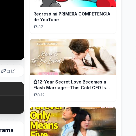
Regresó mi PRIMERA COMPETENCIA
de YouTube
17:37
コピー
💍12-Year Secret Love Becomes a
Flash Marriage—This Cold CEO Is
Addicted to Her!
178:12
drama