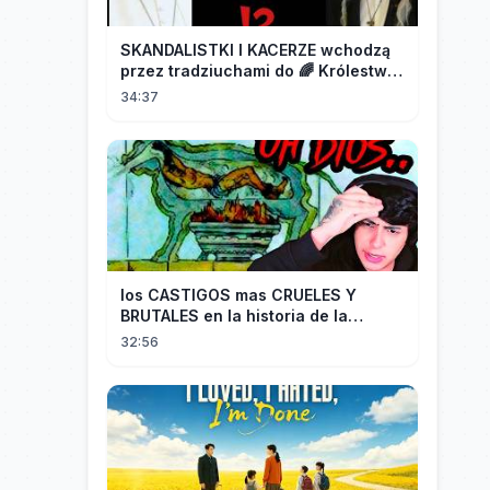
SKANDALISTKI I KACERZE wchodzą
przez tradziuchami do 🌈 Królestwa
Synodalnego❗❗❗
34:37
los CASTIGOS mas CRUELES Y
BRUTALES en la historia de la
HUMANIDAD...
32:56