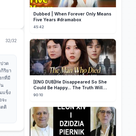
Dubbed | When Forever Only Means
Five Years #dramabox
45:42
32/32
้ ปวด
กิริยา
ที่มี
[ENG DUB]He Disappeared So She
ัน
Could Be Happy... The Truth Will
้มแข็ง
Make You Cry #emotional #shorts
90:10
ธอจะ
ิตติ