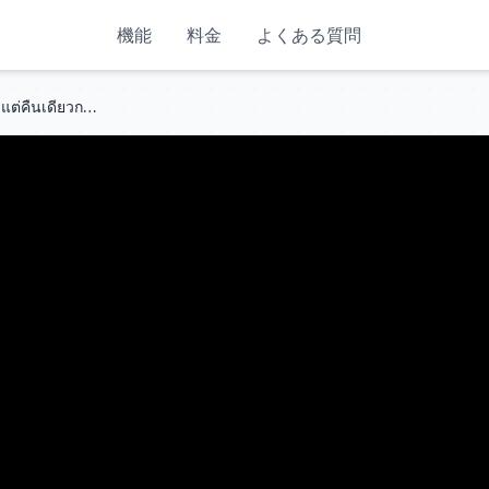
機能
料金
よくある質問
ถูกลือว่าเป็นหมันจนทั้งบ้านสิ้นหวังแต่คืนเดียวกลับพลาดท่ากับสาววัย18 จองโดแถมได้แฝดสาม!#drama #ceo