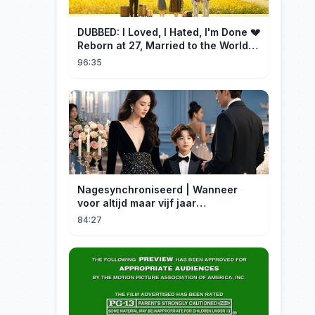
DUBBED: I Loved, I Hated, I'm Done 💔
Reborn at 27, Married to the World's
Richest Man【霁月别去再无归】
96:35
Nagesynchroniseerd | Wanneer
voor altijd maar vijf jaar
betekent#dramabox
84:27