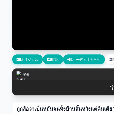
オリジナル
翻訳
オーディオを再生
字幕
字
ถูกลือว่าเป็นหมันจนทั้งบ้านสิ้นหวังแต่คื