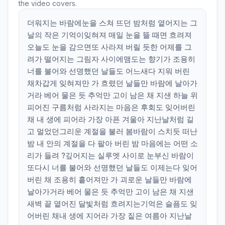
the video covers.
더워지는 바람에눈을 스쳐 뜨던 밤처럼 옅어지는 그
날의 작은 기억이잊혀져 매일 눈을 뜰 때면 흐려져
오늘도 눈을 감으면또 사라져 버릴 듯한 어제를 그
려가 떨어지는 그림자 사이에맴도는 향기가 조용히
너를 불어와 선명했던 날들도 어느새다 지워 버린
채차갑게 잊혀져만 가 흐렸던 날들만 바람에 날아가
거라 베어 물은 듯 추억만 고이 남은 채 지샌 하늘 위
피어진 구름처럼 사라지는 마음은 후회도 잊어버린
채 내 생에 피어라 가장 아픈 겨울아 지난날처럼 길
고 멀었던그리운 계절을 불러 봄바람이 스치듯 떠난
밤 내 안의 계절을 다 팔아 버린 밤 마음에는 어떤 소
리가 들려 ?깊어지는 실루엣 사이로 눈부신 바람이
또다시 너를 불어와 선명했던 날들도 이제는다 잊어
버린 채 조용히 흩어져만 가 괴로운 날들만 바람에
날아가거라 베어 물은 듯 추억만 고이 남은 채 지샌
새벽 끝 옅어진 달빛처럼 흐려지는기억은 슬픔도 잊
어버린 채내 생에 지어라 가장 짙은 여름아 지난날