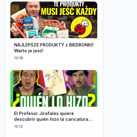
NAJLEPSZE PRODUKTY z BIEDRONKI!
Warto je jeść!
13:18
El Profesor Jirafales quiere
descubrir quién hizo la caricatura
de él
15:12