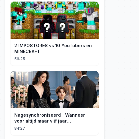
2 IMPOSTORES vs 10 YouTubers en
MINECRAFT
56:25
Nagesynchroniseerd | Wanneer
voor altijd maar vijf jaar
betekent#dramabox
84:27