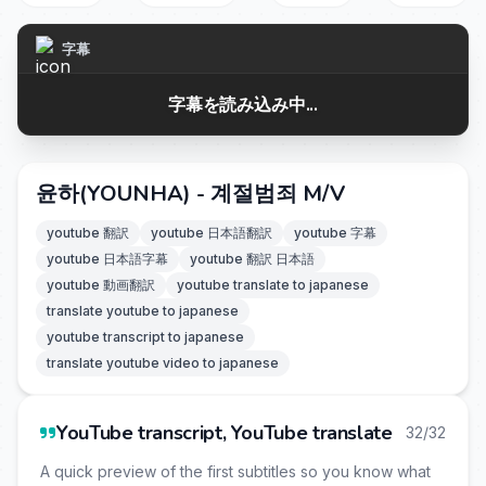
字幕
字幕を読み込み中...
윤하(YOUNHA) - 계절범죄 M/V
youtube 翻訳
youtube 日本語翻訳
youtube 字幕
youtube 日本語字幕
youtube 翻訳 日本語
youtube 動画翻訳
youtube translate to japanese
translate youtube to japanese
youtube transcript to japanese
translate youtube video to japanese
YouTube transcript, YouTube translate
32/32
A quick preview of the first subtitles so you know what