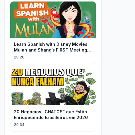
Learn Spanish with Disney Movies:
Mulan and Shang’s FIRST Meeting
(Mushu SCREWS UP!)
28:26
20 Negócios "CHATOS" que Estão
Enriquecendo Brasileiros em 2026
20:34