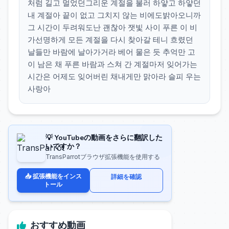
처럼 길고 멀었던그리운 계절을 불러 하얗고 하얗던
내 계절아 끝이 없고 그치지 않는 비에도밝아오니까
그 시간이 두려워도난 괜찮아 잿빛 사이 푸른 이 비
가선명하게 모든 계절을 다시 찾아갈 테니 흐렸던
날들만 바람에 날아가거라 베어 물은 듯 추억만 고
이 남은 채 푸른 바람과 스쳐 간 계절마저 잊어가는
시간은 어제도 잊어버린 채내게만 맑아라 슬피 우는
사랑아
💡 YouTubeの動画をさらに翻訳した
いですか？
TransParrotブラウザ拡張機能を使用する
📥 拡張機能をインス
詳細を確認
トール
おすすめ動画