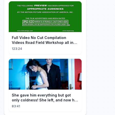
FuII Video No Cut Compilation
Videos Road Field Workshop all in
one Car Console Device &
123:24
Television
She gave him everything but got
only coldness! She left, and now he
is dying of regret!
83:41