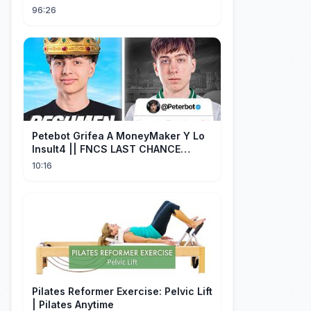
gedwongen te trouwen met een
96:26
boer die miljardair is en van me
hield.
Petebot Grifea A MoneyMaker Y Lo
Insult4 || FNCS LAST CHANCE
Resumen
10:16
Pilates Reformer Exercise: Pelvic Lift
| Pilates Anytime