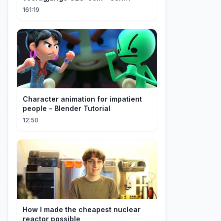
verborgen monster van acht jaar! Hij
161:19
kuste me hartstochtelijk.
Character animation for impatient
people - Blender Tutorial
12:50
How I made the cheapest nuclear
reactor possible