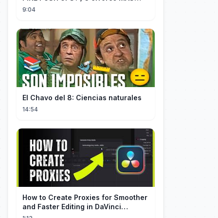
COMUNES + Progresiones
9:04
El Chavo del 8: Ciencias naturales
14:54
How to Create Proxies for Smoother
and Faster Editing in DaVinci
Resolve