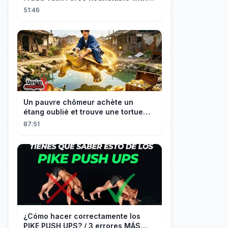
Members of Congress
51:46
Un pauvre chômeur achète un
étang oublié et trouve une tortue
d’or à 180 000$ ! Sa vie bascule !
87:51
¿Cómo hacer correctamente los
PIKE PUSH UPS? / 3 errores MÁS