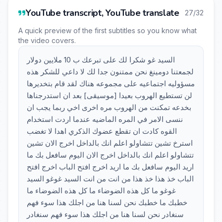
YouTube transcript, YouTube translate
27/32
A quick preview of the first subtitles so you know what
the video covers.
السيد غو شكرا لك على تبرعك ب 10 ملايين دولار
لجمعتنا دومينغ نحن ممتنون جدا لك لا داعي للشكر هذه
مسؤوليه اجتماعيه على مجموعه هناك لقد قام بتخديرها
لن تستطيع الهروب بعيدا [موسيقى] بعد ان استدرجناها
بخدعه تمكنت من الهروب مره اخرى اخي ربما يجب ان
ننسى الامر في المره الماضيه عندما اردت استخدام
القوه كادت ان تقطع عضوك الذكري اهدا لا تغضب
استرخ تشين تتشاولو اعلم انك بالداخل اخرج الان تشين
تتشاولو اعلم انك بالداخل اخرج الان اليوم سافعل بك ما
اريد اليوم سافعل بك ما اريد اخرج افتح الباب اخرج افتح
الباب خذ هذا خذ هذا من انت من انت السيد غوغو السيد
غوغو ما كل هذه الضوضاء ما كل هذه الضوضاء ما
خطبك ما خطبك نحن لسنا هنا من اجلك هذا سوء فهم
سنغادر نحن لسنا هنا من اجلك هذا سوء فهم سنغادر