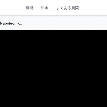
機能
料金
よくある質問
There's nothing we can do - Napoleon - Amour Plastique - Videoclub (slightly slowed)