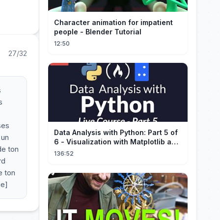
Character animation for impatient
people - Blender Tutorial
12:50
27/32
s
s
ses
Data Analysis with Python: Part 5 of
 un
6 - Visualization with Matplotlib and
de ton
Seaborn (Live Course)
136:52
rd
e ton
ue]