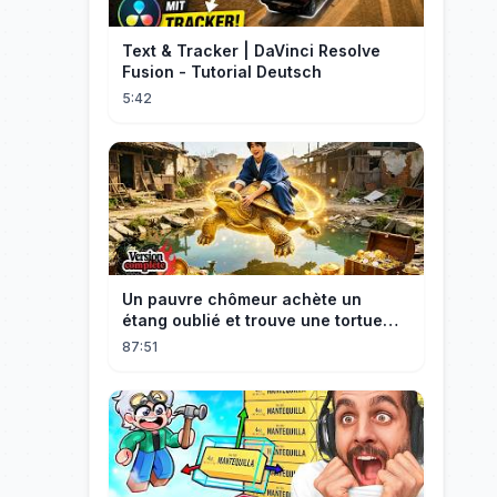
Text & Tracker | DaVinci Resolve
Fusion - Tutorial Deutsch
5:42
Un pauvre chômeur achète un
étang oublié et trouve une tortue
d’or à 180 000$ ! Sa vie bascule !
87:51