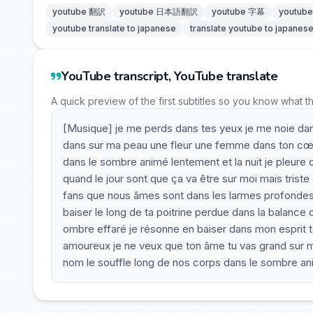
youtube 翻訳
youtube 日本語翻訳
youtube 字幕
youtu
youtube translate to japanese
translate youtube to japanes
YouTube transcript, YouTube translate
A quick preview of the first subtitles so you know what t
[Musique] je me perds dans tes yeux je me noie dan
dans sur ma peau une fleur une femme dans ton cœu
dans le sombre animé lentement et la nuit je pleure 
quand le jour sont que ça va être sur moi mais tris
fans que nous âmes sont dans les larmes profondes
baiser le long de ta poitrine perdue dans la balance 
ombre effaré je résonne en baiser dans mon esprit t
amoureux je ne veux que ton âme tu vas grand sur 
nom le souffle long de nos corps dans le sombre a