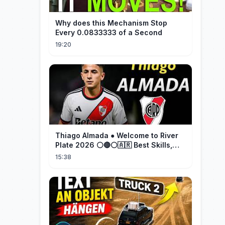
Why does this Mechanism Stop
Every 0.0833333 of a Second
19:20
Thiago Almada ● Welcome to River
Plate 2026 ⚪🔴⚪🇦🇷 Best Skills,
Goals & Passes
15:38