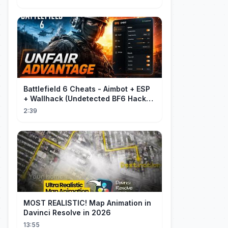
Battlefield 6 Cheats - Aimbot + ESP
+ Wallhack (Undetected BF6 Hack
2026)
2:39
MOST REALISTIC! Map Animation in
Davinci Resolve in 2026
13:55