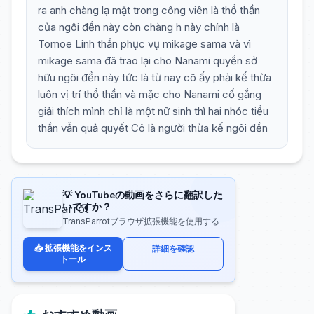
ra anh chàng lạ mặt trong công viên là thổ thần
của ngôi đền này còn chàng h này chính là
Tomoe Linh thần phục vụ mikage sama và vì
mikage sama đã trao lại cho Nanami quyền sở
hữu ngôi đền này tức là từ nay cô ấy phải kế thừa
luôn vị trí thổ thần và mặc cho Nanami cố gắng
giải thích mình chỉ là một nữ sinh thì hai nhóc tiểu
thần vẫn quả quyết Cô là người thừa kế ngôi đền
💡 YouTubeの動画をさらに翻訳した
いですか？
TransParrotブラウザ拡張機能を使用する
📥 拡張機能をインス
詳細を確認
トール