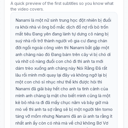
A quick preview of the first subtitles so you know what
the video covers.
Nanami là một nữ sinh trung học đột nhiên bị đuổi
ra khỏi nhà vì ông bố mắc dịch đổ nợ rồi bỏ trốn
mất tiêu Đang yên đang lành tự dưng cô nàng bị
suý nhà rồi trở thành người vô gia cư đang chán
đời ngồi ngoài công viên thì Nanami bắt gặp một
anh chàng nào đó Đang bám trên cây vì bị chó dí
và nhờ cô nàng đuổi con chó đi thì anh ta mới
dám trèo xuống anh chàng này Nói Rằng Đã rất
lâu rồi mình mới quay lại đây và không ngờ lại bị
một con chó sỉ nhục như thế khi được hỏi thì
Nanami đã giãi bày hết cho anh ta tình cảnh của
mình anh chàng lạ mặt cho biết mình cũng là một
kẻ bỏ nhà ra đi đã mấy chục năm và bây giờ mà
mò về thì anh ta sợ rằng sẽ bị một người tên tomo
táng vỡ mồm nhưng Nanami đã an ủi anh ta rằng ít
nhất anh ấy còn có nhà mà về chứ không Bơ Vơ