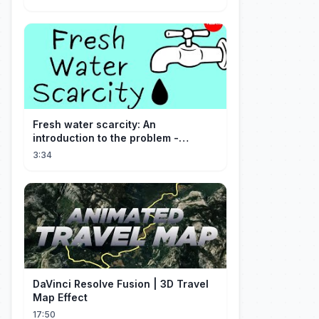
Fresh water scarcity: An
introduction to the problem -
Christiana Z. Peppard
3:34
DaVinci Resolve Fusion | 3D Travel
Map Effect
17:50