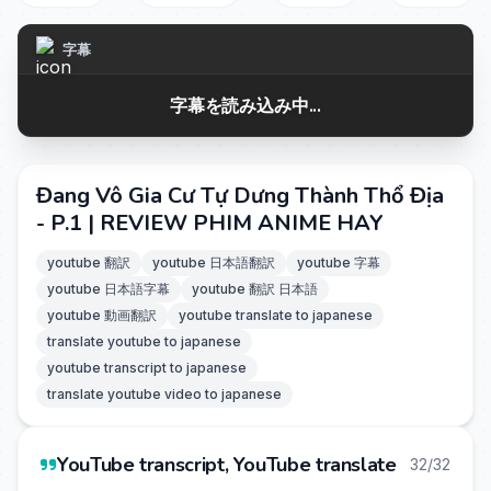
字幕
字幕を読み込み中...
Đang Vô Gia Cư Tự Dưng Thành Thổ Địa
- P.1 | REVIEW PHIM ANIME HAY
youtube 翻訳
youtube 日本語翻訳
youtube 字幕
youtube 日本語字幕
youtube 翻訳 日本語
youtube 動画翻訳
youtube translate to japanese
translate youtube to japanese
youtube transcript to japanese
translate youtube video to japanese
YouTube transcript, YouTube translate
32/32