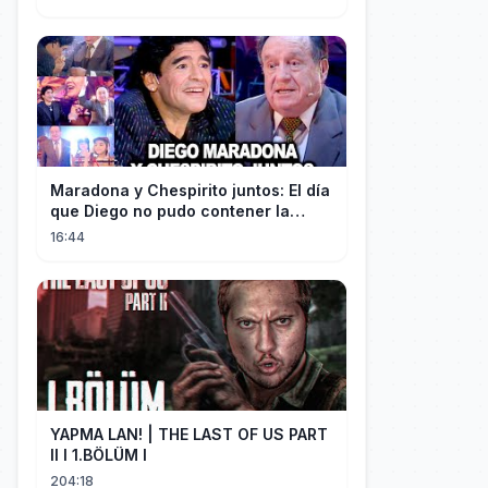
TIME NA MLS
Maradona y Chespirito juntos: El día
que Diego no pudo contener la
emoción al conocer a su ídolo
16:44
YAPMA LAN! | THE LAST OF US PART
II I 1.BÖLÜM I
204:18