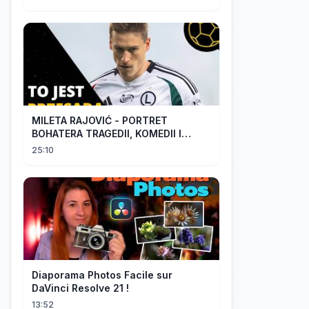
MILETA RAJOVIĆ - PORTRET
BOHATERA TRAGEDII, KOMEDII I
DRAMATU
25:10
Diaporama Photos Facile sur
DaVinci Resolve 21 !
13:52