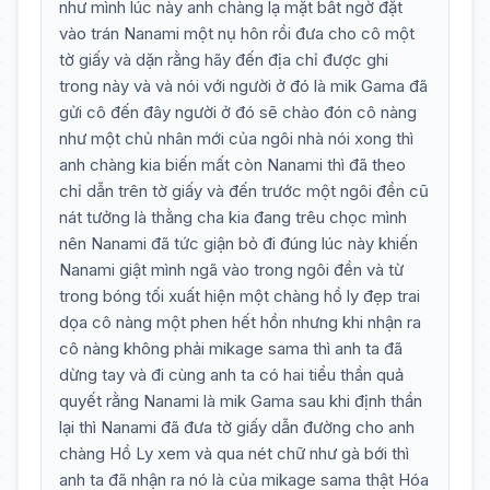
như mình lúc này anh chàng lạ mặt bất ngờ đặt
vào trán Nanami một nụ hôn rồi đưa cho cô một
tờ giấy và dặn rằng hãy đến địa chỉ được ghi
trong này và và nói với người ở đó là mik Gama đã
gửi cô đến đây người ở đó sẽ chào đón cô nàng
như một chủ nhân mới của ngôi nhà nói xong thì
anh chàng kia biến mất còn Nanami thì đã theo
chỉ dẫn trên tờ giấy và đến trước một ngôi đền cũ
nát tưởng là thằng cha kia đang trêu chọc mình
nên Nanami đã tức giận bỏ đi đúng lúc này khiến
Nanami giật mình ngã vào trong ngôi đền và từ
trong bóng tối xuất hiện một chàng hồ ly đẹp trai
dọa cô nàng một phen hết hồn nhưng khi nhận ra
cô nàng không phải mikage sama thì anh ta đã
dừng tay và đi cùng anh ta có hai tiểu thần quả
quyết rằng Nanami là mik Gama sau khi định thần
lại thì Nanami đã đưa tờ giấy dẫn đường cho anh
chàng Hồ Ly xem và qua nét chữ như gà bới thì
anh ta đã nhận ra nó là của mikage sama thật Hóa