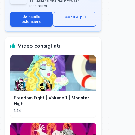
Usa l'estensione del browser
TransParrot
📥 Installa
Scopri di più
estensione
Video consigliati
Freedom Fight | Volume 1 | Monster
High
1:44