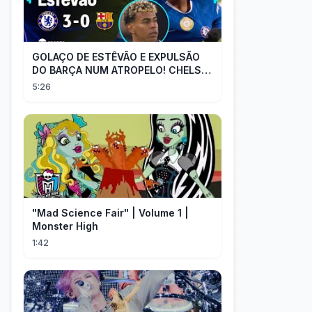
GOLAÇO DE ESTÊVÃO E EXPULSÃO
DO BARÇA NUM ATROPELO! CHELSEA
3X0 BARCELONA - MELHORES
5:26
MOMENTOS
"Mad Science Fair" | Volume 1 |
Monster High
1:42