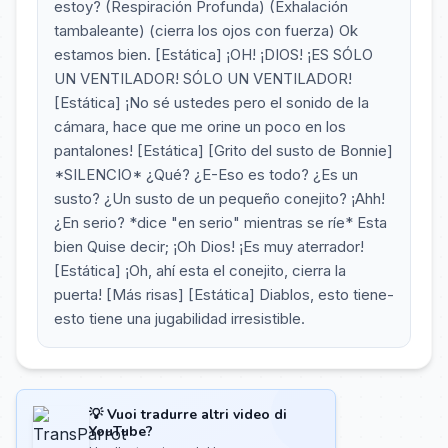
estoy? (Respiración Profunda) (Exhalación
tambaleante) (cierra los ojos con fuerza) Ok
estamos bien. [Estática] ¡OH! ¡DIOS! ¡ES SÓLO
UN VENTILADOR! SÓLO UN VENTILADOR!
[Estática] ¡No sé ustedes pero el sonido de la
cámara, hace que me orine un poco en los
pantalones! [Estática] [Grito del susto de Bonnie]
*SILENCIO* ¿Qué? ¿E-Eso es todo? ¿Es un
susto? ¿Un susto de un pequeño conejito? ¡Ahh!
¿En serio? *dice "en serio" mientras se ríe* Esta
bien Quise decir; ¡Oh Dios! ¡Es muy aterrador!
[Estática] ¡Oh, ahí esta el conejito, cierra la
puerta! [Más risas] [Estática] Diablos, esto tiene-
esto tiene una jugabilidad irresistible.
💡 Vuoi tradurre altri video di
YouTube?