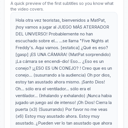
A quick preview of the first subtitles so you know what
the video covers.
Hola otra vez teoristas, bienvenidos a MatPat,
¡hoy vamos a jugar al JUEGO MÁS ATERRADOR
DEL UNIVERSO! Probablemente no han
escuchado sobre el... ...se llama "Five Nights at
Freddy's. Aqui vamos. [estatica] ¿Qué es eso?
[gasp] ¡ES UNA CÁMARA! (MatPat sorprendido)
¡La cámara se encendi-dio! Eso... ¿Eso es un
conejo? ¡¿ESO ES UN CONEJO? ! Creo que es un
conejo... (susurrando a la audiencia) Oh por dios,
estoy tan asustado ahora mismo. ¡Santo Dios!
Oh... sólo era el ventilador... sólo era el
ventilador... (Inhalando y exhalando) ¡Nunca habia
jugado un juego así de intenso! ¡Oh Dios! Cierra la
puerta (x3) (Susurrando) Por favor no me veas
(x6) Estoy muy asustado ahora. Estoy muy
asustado. ¿Pueden ver lo tan asustado que ahora