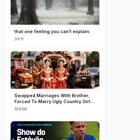
that one feeling you can't explain:
33:11
Swapped Marriages With Brother,
Forced To Marry Ugly Country Girl—
He's A Gorgeous Billionaire CEO!
103:09