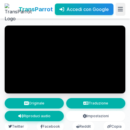
TransParrot
Accedi con Google
Originale
Traduzione
Riproduci audio
Impostazioni
Twitter
Facebook
Reddit
Copia