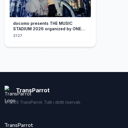
docomo presents THE MUSIC
STADIUM 2026 organized by ONE
OK ROCK [Recap]
21:27
TransParrot
©
2026
TransParrot. Tutti i diritti riservati.
TransParrot