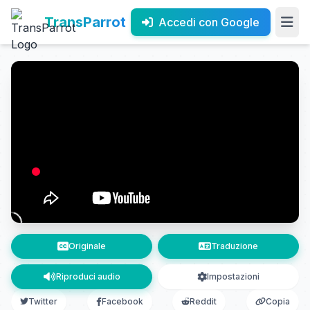
TransParrot
Accedi con Google
Originale
Traduzione
Riproduci audio
Impostazioni
Twitter
Facebook
Reddit
Copia