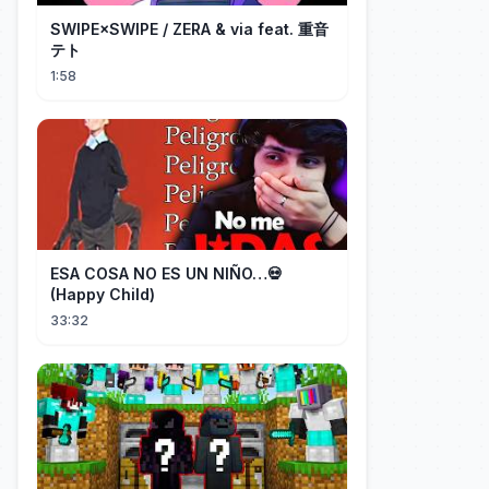
SWIPE×SWIPE / ZERA & via feat. 重音
テト
1:58
ESA COSA NO ES UN NIÑO…💀
(Happy Child)
33:32