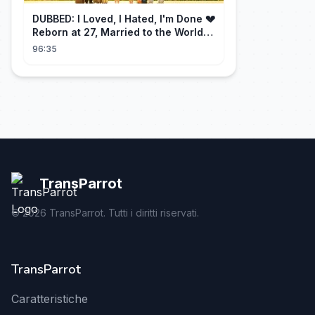
DUBBED: I Loved, I Hated, I'm Done 💔
Reborn at 27, Married to the World's
Richest Man【霁月别去再无归】
96:35
TransParrot
©
2026
TransParrot. Tutti i diritti riservati.
TransParrot
Caratteristiche