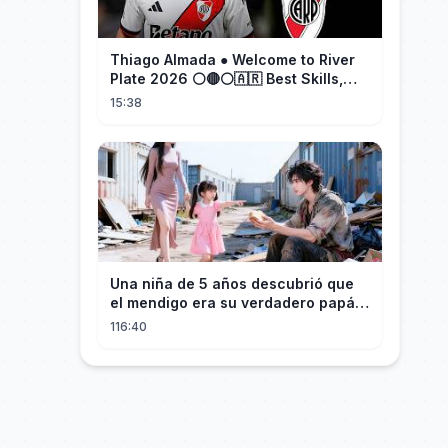
Thiago Almada ● Welcome to River
Plate 2026 ⚪🔴⚪🇦🇷 Best Skills,
Goals & Passes
15:38
Una niña de 5 años descubrió que
el mendigo era su verdadero papá y
salvó a su familia
116:40