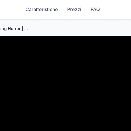
Caratteristiche
Prezzi
FAQ
Twisted (2026) | Most Terrifying Horror | Movie/Film Explained in हिंदी/Urdu |