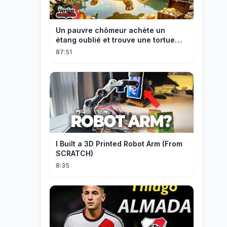
Un pauvre chômeur achète un
étang oublié et trouve une tortue
d’or à 180 000$ ! Sa vie bascule !
87:51
I Built a 3D Printed Robot Arm (From
SCRATCH)
8:35