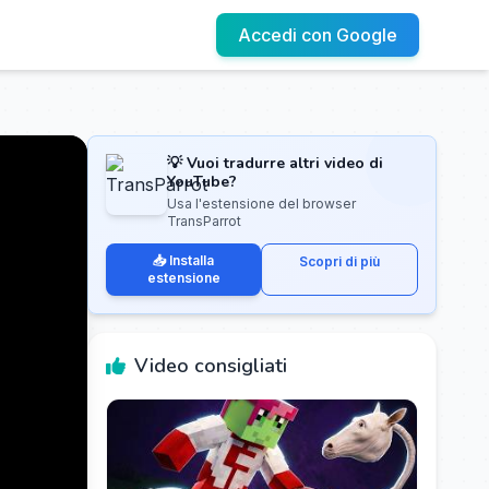
Accedi con Google
💡 Vuoi tradurre altri video di
YouTube?
Usa l'estensione del browser
TransParrot
📥 Installa
Scopri di più
estensione
Video consigliati