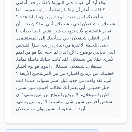
أتوقع أبدًا أن تعيشا حتى النهاية! لاحقًا ، زحف أمامي
كالكلب. أعلم أن بينكما رابطة أب وابنة عميقة، لذا
سأجمعكما من جديد . لو تشين يوان، لماذا عدت؟
شينغلان ، شينغلان أخي ، شينغلان أخي، ما كان يجب أن
تغادر غانغتشنغ لأنك تزوجت شين تشي. لقد أخطأت يا
أخي. انتظر، شينغلان أخي سيأخذك إلى المستشفى.
حتى اللحظة الأخيرة من حياتي، رأيت أخيرًا الشخص
الذي بجانبي بوضوح . الأخ الذي لم أحبه أبدًا هو من اهتم
لأمري حقًا. لين شينغلان، لقد كانت حياتك فاشلة تمامًا.
شينغلان، شينغلان، شينغلان، اليوم هو يوم اختيار
خطيبك. من تريدين اختياره من بين المرشحين الأربعة ؟
أبي، لقد ولدت من جديد قبل عشر سنوات عندما كنت
أختار خطيبي. أبي يعلم أنكِ لطالما أحببتِ شين تشي،
لكن يا شينغلان، ألا تريدين الزواج من شين تشي؟ أي
شخص آخر غير شين تشي مناسب . لا أريد شين تشي.
أريد... إنه هو، لو تشين يوان ، وشينغلان.