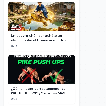
Un pauvre chômeur achète un
étang oublié et trouve une tortue
d’or à 180 000$ ! Sa vie bascule !
87:51
¿Cómo hacer correctamente los
PIKE PUSH UPS? / 3 errores MÁS
COMUNES + Progresiones
9:04