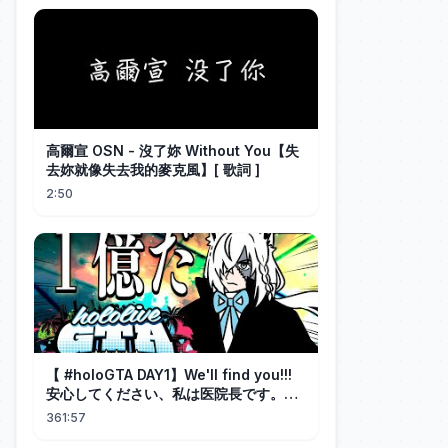
精彩大陆短剧
高爾宣 OSN - 沒了妳 Without You【失
去妳就像失去我的麥克風】[ 歌詞 ]
2:50
【 #holoGTA DAY1】We'll find you!!!
安心してください、私は医院長です。
【ホロライブ/白上フブキ 】
361:57