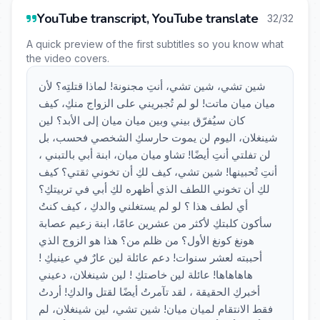
YouTube transcript, YouTube translate
32/32
A quick preview of the first subtitles so you know what
the video covers.
شين تشي، شين تشي، أنتِ مجنونة! لماذا قتلتِه؟ لأن
ميان ميان ماتت! لو لم تُجبريني على الزواج منكِ، كيف
كان سيُفرّق بيني وبين ميان ميان إلى الأبد؟ لين
شينغلان، اليوم لن يموت حارسكِ الشخصي فحسب، بل
لن تفلتي أنتِ أيضًا! تشاو ميان ميان، ابنة أبي بالتبني ،
أنتِ تُحبينها! شين تشي، كيف لكِ أن تخوني ثقتي؟ كيف
لكِ أن تخوني اللطف الذي أظهره لكِ أبي في تربيتكِ؟
أي لطف هذا ؟ لو لم يستغلني والدكِ ، كيف كنتُ
سأكون كلبتكِ لأكثر من عشرين عامًا، ابنة زعيم عصابة
هونغ كونغ الأول؟ من ظلم من؟ هذا هو الزوج الذي
أحببته لعشر سنوات! دعم عائلة لين عارٌ في عينيكِ !
هاهاهاها! عائلة لين خاصتكِ ! لين شينغلان، دعيني
أخبركِ الحقيقة ، لقد تآمرتُ أيضًا لقتل والدكِ! أردتُ
فقط الانتقام لميان ميان! شين تشي، لين شينغلان، لم