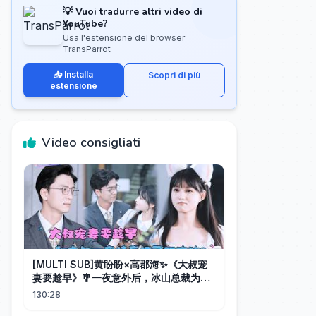
💡 Vuoi tradurre altri video di
YouTube?
Usa l'estensione del browser
TransParrot
📥 Installa
Scopri di più
estensione
Video consigliati
[MULTI SUB]黄盼盼×高郡海✨《大叔宠
妻要趁早》🎐一夜意外后，冰山总裁为她
化身宠妻狂魔，她从小心翼翼到勇敢追
130:28
爱，双向奔赴甜度爆表！#MiniDrama#