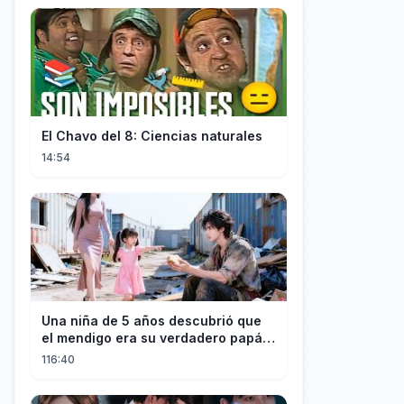
El Chavo del 8: Ciencias naturales
14:54
Una niña de 5 años descubrió que
el mendigo era su verdadero papá y
salvó a su familia
116:40