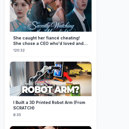
She caught her fiancé cheating!
She chose a CEO who'd loved and
cherished her for years. ❤️
120:32
I Built a 3D Printed Robot Arm (From
SCRATCH)
8:35