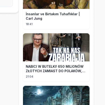
İnsanlar ve Birtakım Tuhaflıklar |
Carl Jung
18:41
NABICI W BUTELKI! 650 MILIONÓW
ZŁOTYCH ZAMIAST DO POLAKÓW,
TRAFIŁO DO LOBBYSTÓW | Radek
21:04
Pogoda