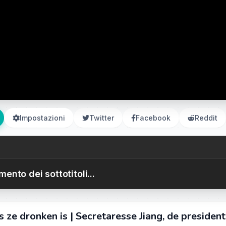
Impostazioni
Twitter
Facebook
Reddit
ento dei sottotitoli...
 ze dronken is | Secretaresse Jiang, de president