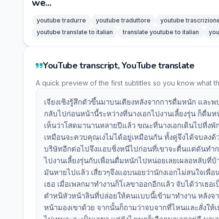
we...
youtube tradurre
youtube traduttore
youtube trascrizion
youtube translate to italian
translate youtube to italian
you
YouTube transcript, YouTube translate
A quick preview of the first subtitles so you know what t
เจียงเซิงรู้สึกตัวขึ้นมาบนเตียงหลังจากการดื่มหนัก และพบ
กลับไปก่อนหน้านี้ระหว่างที่นางเอกไปงานเลี้ยงรุ่น ก็ดื่
เห็นว่าโสดมานานหลายปีแล้ว ขณะที่นางเอกเดินไปที่งพักก็เห
เหมือนจะควบคุณเงไม่ได้อยู่เหมือนกัน ทั้งคู่จึงได้จบลงด้
บริษัทอีกต่อไปจึงแอบชิ่งหนีไปก่อนที่เขาจะตื่นแต่ดันทำก
ไปงานเลี้ยงรุ่นกับเพื่อนดื่มหนักไปหน่อยเลยเผลอหลับที่บ
มันหายไปแล้ว เสี่ยวๆจึงแอบนอยว่านักงเอกไม่สนใจเพื่อน ด
เธอ เมื่อเพลกมาทำงานก็ไ่เลขาออกอีกแล้ว จับได้ว่าเธอ
ตำหนิหัวหน้าลินที่ปล่อยให้คนแบบนี้เข้ามาทำงาน หลั
หน้ามองเขาด้วย จากนั้นก็ถามว่าจบจากที่ไหนและสั่งให้