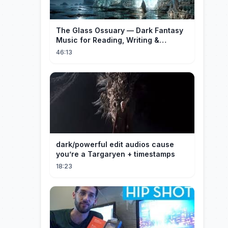
The Glass Ossuary — Dark Fantasy
Music for Reading, Writing &
Ancient Archives
46:13
dark/powerful edit audios cause
you’re a Targaryen + timestamps
18:23