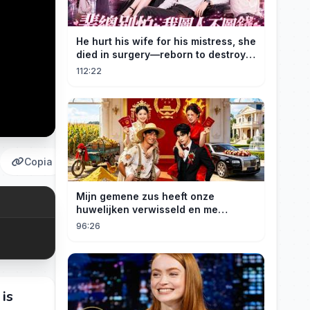
He hurt his wife for his mistress, she
died in surgery—reborn to destroy
him!
112:22
Copia
Mijn gemene zus heeft onze
huwelijken verwisseld en me
gedwongen te trouwen met een
96:26
boer die miljardair is en van me
hield.
 is