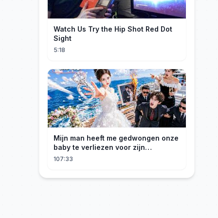
Watch Us Try the Hip Shot Red Dot
Sight
5:18
Mijn man heeft me gedwongen onze
baby te verliezen voor zijn
maîtresse! Ik heb mijn ring in zee
107:33
gegooid 💍, nu smeekt hij me terug!