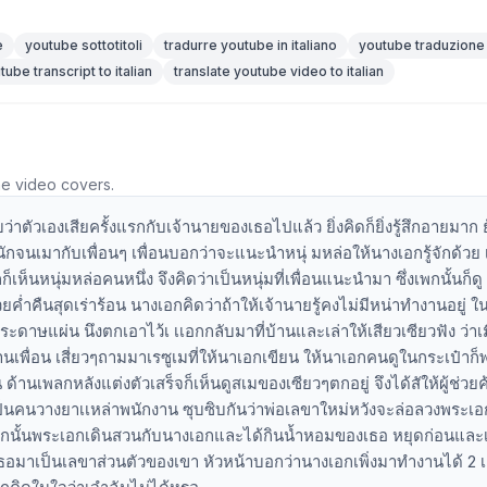
e
youtube sottotitoli
tradurre youtube in italiano
youtube traduzione
tube transcript to italian
translate youtube video to italian
he video covers.
ว่าตัวเองเสียครั้งแรกกับเจ้านายของเธอไปแล้ว ยิ่งคิดก็ยิ่งรู้สึกอายมาก 
มหนักจนเมากับเพื่อนๆ เพื่อนบอกว่าจะแนะนำหนุ่ มหล่อให้นางเอกรู้จักด้วย
็นหนุ่มหล่อคนหนึ่ง จึงคิดว่าเป็นหนุ่มที่เพื่อนแนะนำมา ซึ่งเพกนั้นก็ดู
วยค่ำคืนสุดเร่าร้อน นางเอกคิดว่าถ้าให้เจ้านายรู้คงไม่มีหน่าทำงานอยู่ ใ
ระดาษแผ่น นึงตกเอาไว้เ เเอกกลับมาที่บ้านและเล่าให้เสียวเซียวฟัง ว่าเม
้านเพื่อน เสี่ยวๆถามมาเรซูเมที่ให้นาเอกเขียน ให้นาเอกคนดูในกระเป๋าก็
้านเพลกหลังแต่งตัวเสร็จก็เห็นดูสเมของเซียวๆตกอยู่ จึงได้สัให้ผู้ช่วย
เป็นคนวางยาเเหล่าพนักงาน ซุบซิบกันว่าพ่อเลขาใหม่หวังจะล่อลวงพระเอ
งจากนั้นพระเอกเดินสวนกับนางเอกและได้กินน้ำหอมของเธอ หยุดก่อนและ
เธอมาเป็นเลขาส่วนตัวของเขา หัวหน้าบอกว่านางเอกเพิ่งมาทำงานได้ 2 