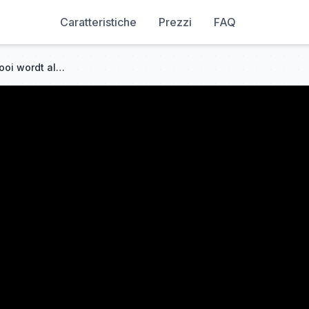
Caratteristiche
Prezzi
FAQ
Als de lelijke secretaresse mooi wordt als ze dronken is | Secretaresse Jiang, de president is we...