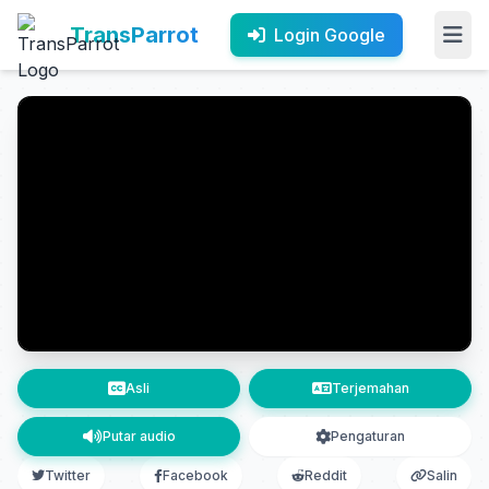
TransParrot
Login Google
Asli
Terjemahan
Putar audio
Pengaturan
Twitter
Facebook
Reddit
Salin