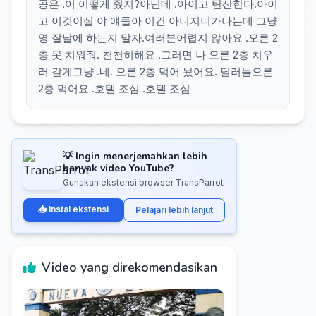
공은 .어 어떻게 줬지?아닌데 .아이고 탄산한다.아이
고 이것이실 야 얘들아 이건 아니지너가나는데 그냥
영 잘날에 하는지 말자.여러분어렵지 않아요 .오른 2
층 못 치워줘. 천천히해요 .그러면 나 오른 2층 치우
러 갈게그냥 .네. 오른 2층 먹어 놨어요. 딜러들오른
2층 먹어요 .호텔 조심 .호텔 조심
💡 Ingin menerjemahkan lebih
banyak video YouTube?
Gunakan ekstensi browser TransParrot
📥 Instal ekstensi
Pelajari lebih lanjut
Video yang direkomendasikan