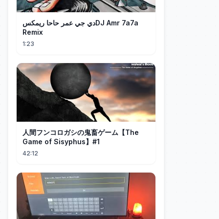
دي جي عمر حاحا ريمكسDJ Amr 7a7a
Remix
1:23
人間フンコロガシの鬼畜ゲーム【The
Game of Sisyphus】#1
42:12