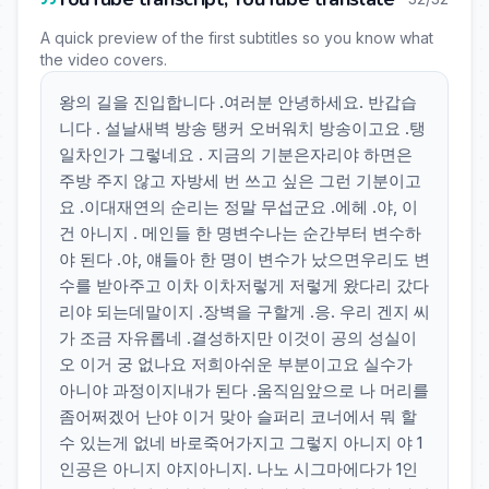
A quick preview of the first subtitles so you know what
the video covers.
왕의 길을 진입합니다 .여러분 안녕하세요. 반갑습
니다 . 설날새벽 방송 탱커 오버워치 방송이고요 .탱
일차인가 그렇네요 . 지금의 기분은자리야 하면은
주방 주지 않고 자방세 번 쓰고 싶은 그런 기분이고
요 .이대재연의 순리는 정말 무섭군요 .에헤 .야, 이
건 아니지 . 메인들 한 명변수나는 순간부터 변수하
야 된다 .야, 얘들아 한 명이 변수가 났으면우리도 변
수를 받아주고 이차 이차저렇게 저렇게 왔다리 갔다
리야 되는데말이지 .장벽을 구할게 .응. 우리 겐지 씨
가 조금 자유롭네 .결성하지만 이것이 공의 성실이
오 이거 궁 없나요 저희아쉬운 부분이고요 실수가
아니야 과정이지내가 된다 .움직임앞으로 나 머리를
좀어쩌겠어 난야 이거 맞아 슬퍼리 코너에서 뭐 할
수 있는게 없네 바로죽어가지고 그렇지 아니지 야 1
인공은 아니지 야지아니지. 나노 시그마에다가 1인