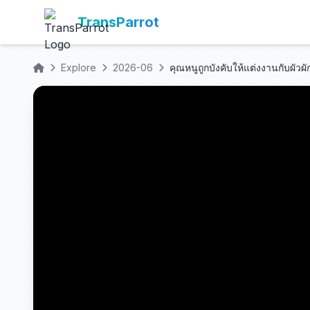
TransParrot
Explore
2026-06