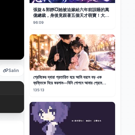
張旋＆郭靜💥她被迫嫁給六年前誤睡的萬
億總裁，身後竟跟著五個天才萌寶！大佬
紅著眼將她鎖在懷中，嗓音沙啞：『利用
96:09
完我就跑，還偷生了五個？這輩子你都別
想逃！ ’# 五胞胎 #總裁# 萌寶 #甜寵
Salin
প্রেমিকের দ্বারা প্রতারিত হয়ে আমি বয়সে বড় এক
ব্যক্তিকে বিয়ে করলাম—যিনি গোপনে আমার প্রেমে
পড়েছিলেন।
135:13