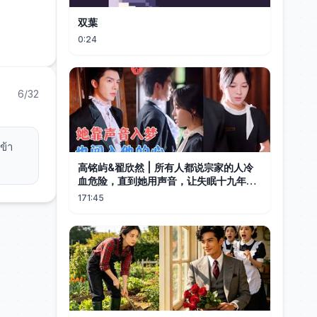
双葉
0:24
6/32
ข้า
高铭屿&翟欣然 | 所有人都说宗家的人冷
血危险，直到她用声音，让失眠十九年的
男人第一次安睡，自己也渐渐成为那个男
171:45
人唯一的执念！[MULTI SUB | FULL]
#MiniDrama #精彩大陆短剧