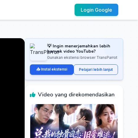
Login Google
💡 Ingin menerjemahkan lebih
banyak video YouTube?
Gunakan ekstensi browser TransParrot
📥 Instal ekstensi
Pelajari lebih lanjut
Video yang direkomendasikan