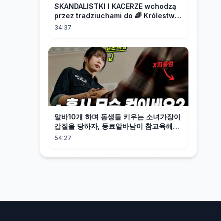
SKANDALISTKI I KACERZE wchodzą
przez tradziuchami do 🌈 Królestwa
Synodalnego❗❗❗
34:37
알바10개 하며 동생들 키우는 소녀가장이
갑질을 당하자, 동료알바남이 참교육해줬
다 그런데, 깽값 무한 제공 초재벌의 아들
54:27
이었다!! 개꿀? [사랑이 온다]1~4회 몰아
보기