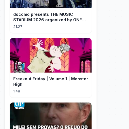
docomo presents THE MUSIC
STADIUM 2026 organized by ONE
OK ROCK [Recap]
21:27
Freakout Friday | Volume 1 | Monster
High
1:48