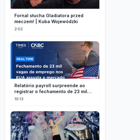
Fornal słucha Gladiatora przed
meczem! | Kuba Wojewódzki
2:02
Relatório payroll surpreende ao
registrar o fechamento de 23 mil
vagas nos EUA
10:13