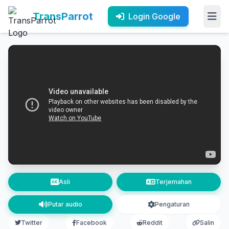
TransParrot
Login Google
Asli
Terjemahan
Putar audio
Pengaturan
Twitter
Facebook
Reddit
Salin