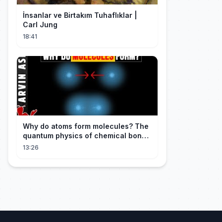
İnsanlar ve Birtakım Tuhaflıklar |
Carl Jung
18:41
Why do atoms form molecules? The
quantum physics of chemical bonds
explained
13:26