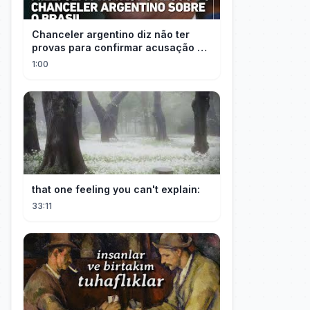
Chanceler argentino diz não ter
provas para confirmar acusação de
Milei contra Brasil | OP News
1:00
that one feeling you can't explain:
33:11