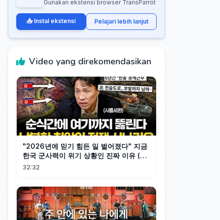
Gunakan ekstensi browser TransParrot
📥 Instal ekstensi
Pelajari lebih lanjut
Video yang direkomendasikan
"2026년에 믿기 힘든 일 벌어졌다" 지금
한국 군사력이 위기 상황인 진짜 이유 (샤
를세환 1부)
32:32