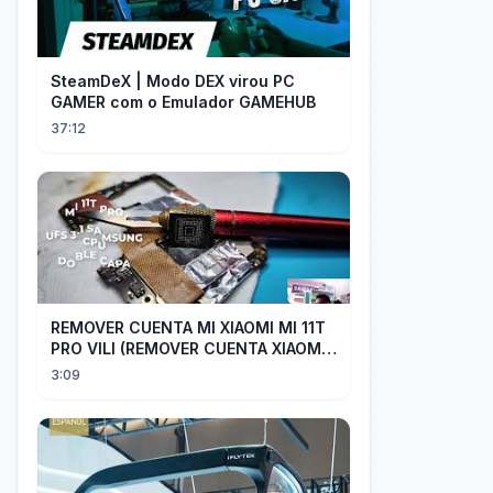
SteamDeX | Modo DEX virou PC
GAMER com o Emulador GAMEHUB
37:12
REMOVER CUENTA MI XIAOMI MI 11T
PRO VILI (REMOVER CUENTA XIAOMI
CUALQUIER XIAOMI CON EASY JTAG)
3:09