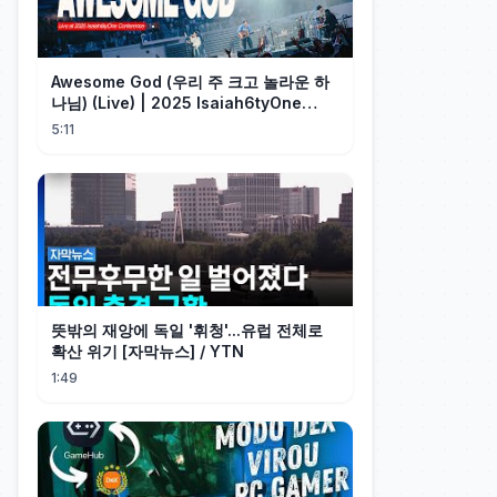
Awesome God (우리 주 크고 놀라운 하
나님) (Live) | 2025 Isaiah6tyOne
Conference | 예수전도단 화요모임
5:11
뜻밖의 재앙에 독일 '휘청'...유럽 전체로
확산 위기 [자막뉴스] / YTN
1:49