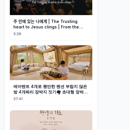
주 안에 있는 나에게 | The Trusting
heart to Jesus clings | From the
Past | Hymn Worship LIVE
5:29
에어텐트 4개로 웬만한 펜션 부럽지 않은
방 4개짜리 장박지 짓기🏘️ 초대형 장박캠
핑
37:41