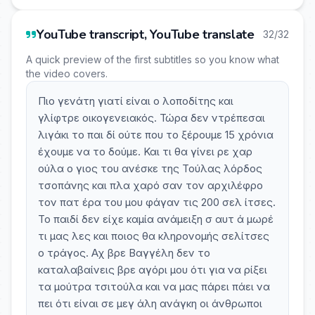
YouTube transcript, YouTube translate
32/32
A quick preview of the first subtitles so you know what
the video covers.
Πιο γενάτη γιατί είναι ο λοποδίτης και
γλίφτρε οικογενειακός. Τώρα δεν ντρέπεσαι
λιγάκι το παι δί ούτε που το ξέρουμε 15 χρόνια
έχουμε να το δούμε. Και τι θα γίνει ρε χαρ
ούλα ο γιος του ανέσκε της Τούλας λόρδος
τσοπάνης και πλα χαρό σαν τον αρχιλέφρο
τον πατ έρα του μου φάγαν τις 200 σελ ίτσες.
Το παιδί δεν είχε καμία ανάμειξη σ αυτ ά μωρέ
τι μας λες και ποιος θα κληρονομής σελίτσες
ο τράγος. Αχ βρε Βαγγέλη δεν το
καταλαβαίνεις βρε αγόρι μου ότι για να ρίξει
τα μούτρα τσιτούλα και να μας πάρει πάει να
πει ότι είναι σε μεγ άλη ανάγκη οι άνθρωποι