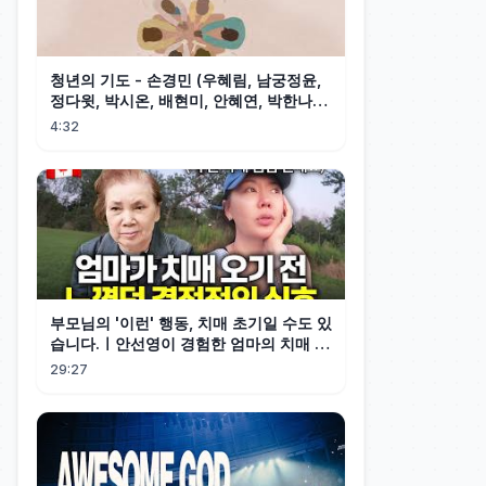
청년의 기도 - 손경민 (우혜림, 남궁정윤,
정다윗, 박시온, 배현미, 안혜연, 박한나),
(햇살콩 캘리)
4:32
부모님의 '이런' 행동, 치매 초기일 수도 있
습니다.ㅣ안선영이 경험한 엄마의 치매 조
기 신호
29:27