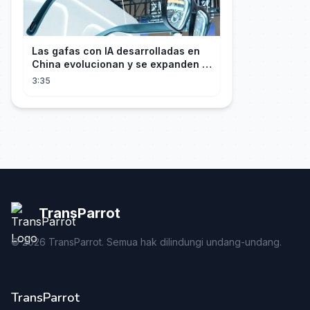
Las gafas con IA desarrolladas en
China evolucionan y se expanden a
los mercados internacionales
3:35
TransParrot
©
2026
TransParrot. Semua hak dilindungi undang-undang.
TransParrot