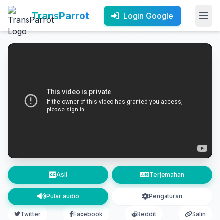
TransParrot
Login Google
Asli
Terjemahan
Putar audio
Pengaturan
Twitter
Facebook
Reddit
Salin