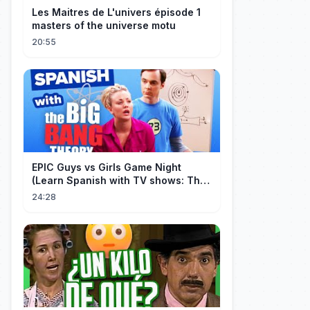
Les Maitres de L'univers épisode 1
masters of the universe motu
20:55
EPIC Guys vs Girls Game Night
(Learn Spanish with TV shows: The
Big Bang Theory)
24:28