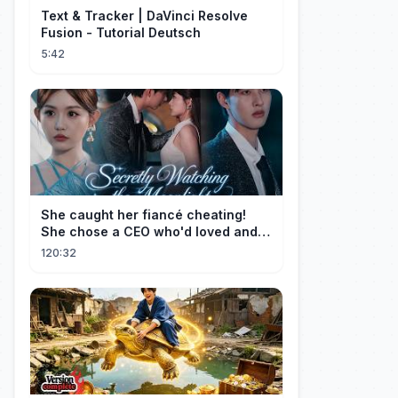
Text & Tracker | DaVinci Resolve
Fusion - Tutorial Deutsch
5:42
She caught her fiancé cheating!
She chose a CEO who'd loved and
cherished her for years. ❤️
120:32