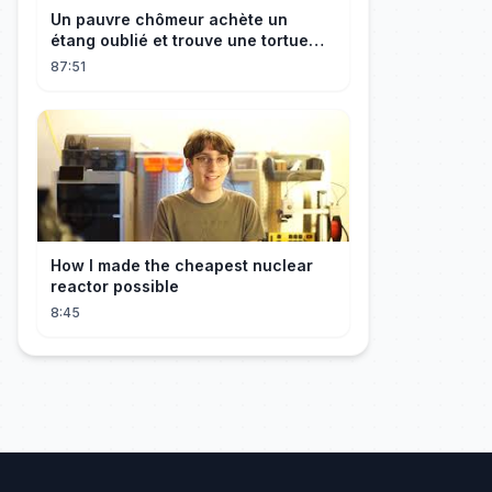
Un pauvre chômeur achète un
étang oublié et trouve une tortue
d’or à 180 000$ ! Sa vie bascule !
87:51
How I made the cheapest nuclear
reactor possible
8:45