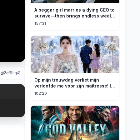
A beggar girl marries a dying CEO to
survive—then brings endless wealth
to his family.
157:31
कॉपी करें
Op mijn trouwdag verliet mijn
verloofde me voor zijn maîtresse! Ik
trouwde meteen met een miljardair!
102:20