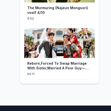
The Murmuring (Najeun Mongsori)
vostf 4/10
9:52
Reborn,Forced To Swap Marriage
With Sister,Married A Poor Guy—
He’S Actually A Rich Ceo!Shocked!
95:11