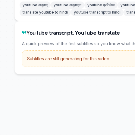
youtube अनुवाद
youtube अनुवादक
youtube प्रतिलेख
youtube 
translate youtube to hindi
youtube transcript to hindi
tran
YouTube transcript, YouTube translate
A quick preview of the first subtitles so you know what t
Subtitles are still generating for this video.