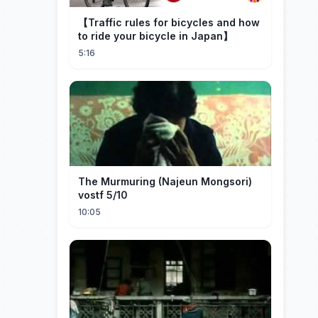
【Traffic rules for bicycles and how
to ride your bicycle in Japan】
5:16
The Murmuring (Najeun Mongsori)
vostf 5/10
10:05