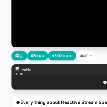
मूल
अनुवाद
ऑडियो चलाएं
सेटिंग्स
उपशीर्षक
सब
🔥Every thing about Reactive Stream Spec