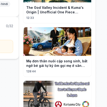
 hindi
The God Valley Incident & Kuma's
Origin | Unofficial One Piece
Cinematic Tribute
12:33
0/32
Mẹ đơn thân nuôi cặp song sinh, bất
ngờ bé gái tự kỷ ôm gọi mẹ ở sân
bay, nhìn mặt bé cô bật khóc!
128:44