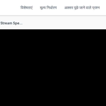
विशेषताएं
मूल्य निर्धारण
अक्सर पूछे जाने वाले प्रश्न
🔥Every thing about Reactive Stream Specification | Spring Boot Web Flux in Hindi