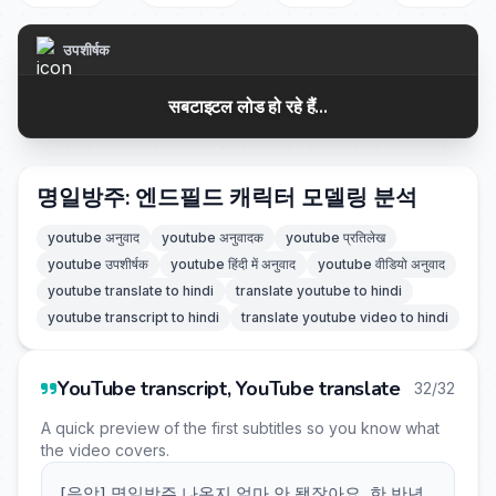
उपशीर्षक
सबटाइटल लोड हो रहे हैं...
명일방주: 엔드필드 캐릭터 모델링 분석
youtube अनुवाद
youtube अनुवादक
youtube प्रतिलेख
youtube उपशीर्षक
youtube हिंदी में अनुवाद
youtube वीडियो अनुवाद
youtube translate to hindi
translate youtube to hindi
youtube transcript to hindi
translate youtube video to hindi
YouTube transcript, YouTube translate
32/32
A quick preview of the first subtitles so you know what
the video covers.
[음악] 명일방주 나온지 얼마 안 됐잖아요. 한 반년