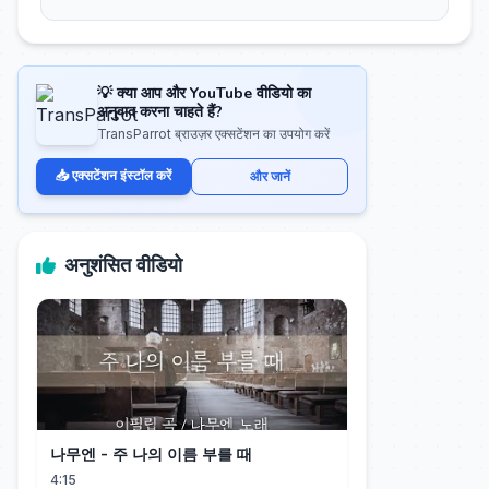
💡 क्या आप और YouTube वीडियो का
अनुवाद करना चाहते हैं?
TransParrot ब्राउज़र एक्सटेंशन का उपयोग करें
📥 एक्सटेंशन इंस्टॉल करें
और जानें
अनुशंसित वीडियो
나무엔 - 주 나의 이름 부를 때
4:15