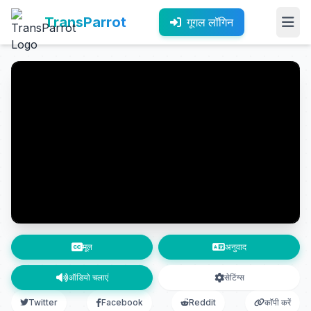
TransParrot
गूगल लॉगिन
मूल
अनुवाद
ऑडियो चलाएं
सेटिंग्स
Twitter
Facebook
Reddit
कॉपी करें