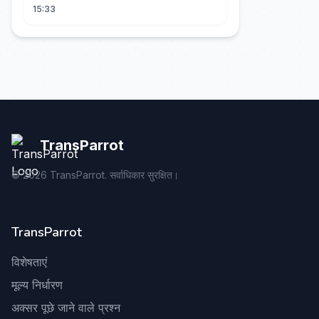
은 거인의 마지막 피날레💗
15:33
TransParrot
©
2026
TransParrot. सर्वाधिकार सुरक्षित।
TransParrot
विशेषताएं
मूल्य निर्धारण
अक्सर पूछे जाने वाले प्रश्न