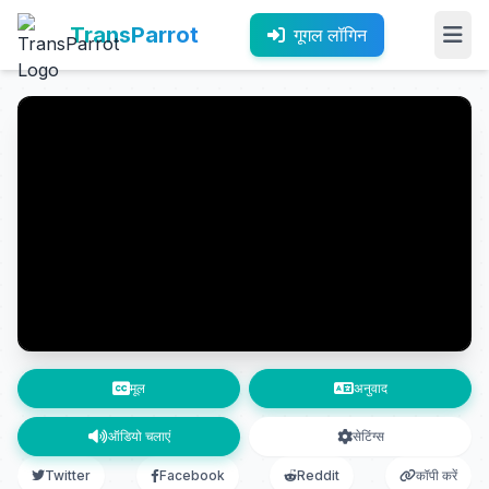
TransParrot
गूगल लॉगिन
मूल
अनुवाद
ऑडियो चलाएं
सेटिंग्स
Twitter
Facebook
Reddit
कॉपी करें