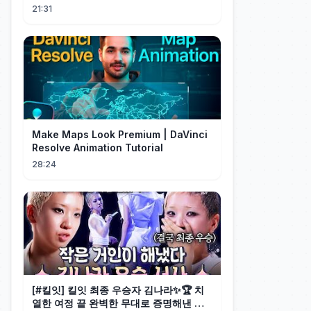
TOP7의 쇼케이스 무대🎉 #highlight #
21:31
유료광고포함 #킬잇 EP.12
Make Maps Look Premium | DaVinci
Resolve Animation Tutorial
28:24
[#킬잇] 킬잇 최종 우승자 김나라✨🏆 치
열한 여정 끝 완벽한 무대로 증명해낸 작