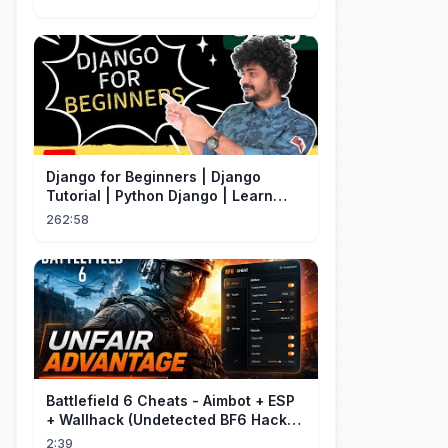
Merger]
Django for Beginners | Django
Tutorial | Python Django | Learn
Django Framework
262:58
Battlefield 6 Cheats - Aimbot + ESP
+ Wallhack (Undetected BF6 Hack
2026)
2:39