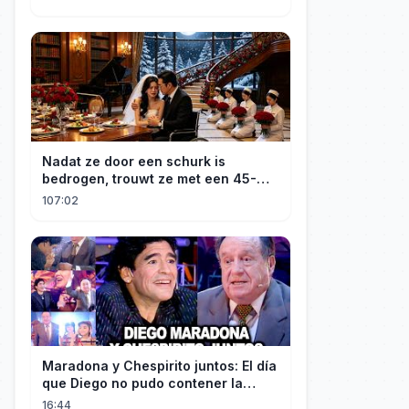
Nadat ze door een schurk is
bedrogen, trouwt ze met een 45-
jarige, gehandicapte CEO. Verslaafd
107:02
aan haar goedheid, verwent hij
haar.
Maradona y Chespirito juntos: El día
que Diego no pudo contener la
emoción al conocer a su ídolo
16:44