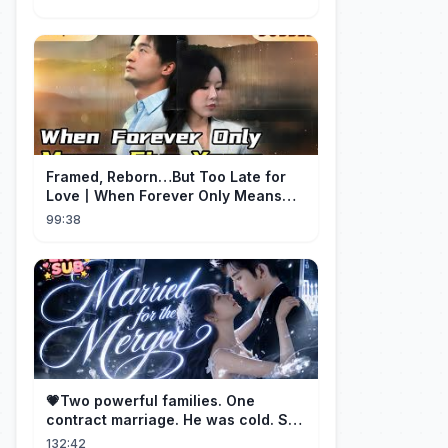
Framed, Reborn…But Too Late for
Love丨When Forever Only Means
Five Years (DUBBED)#drama
99:38
💗Two powerful families. One
contract marriage. He was cold. She
was fierce💔 [Married for the
132:42