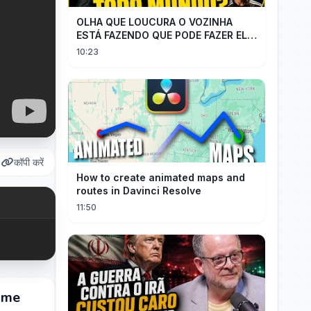
OLHA QUE LOUCURA O VOZINHA
ESTÁ FAZENDO QUE PODE FAZER ELE
PERDER MUITA MORAL COM QUEM
10:23
CONFIOU NELE
कॉपी करें
How to create animated maps and
routes in Davinci Resolve
11:50
ime