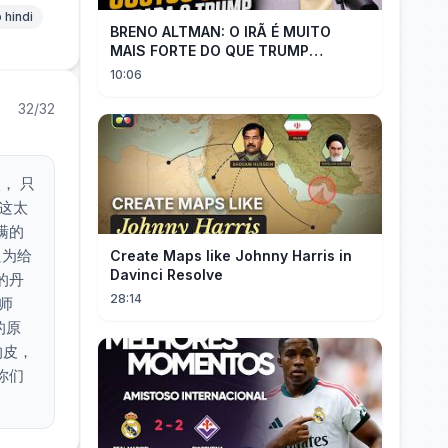
 hindi
BRENO ALTMAN: O IRÃ É MUITO
MAIS FORTE DO QUE TRUMP
IMAGINAVA
10:06
32/32
， 只
 这太
瞒的
只为给
Create Maps like Johnny Harris in
Davinci Resolve
的丹
28:14
师
的原
的皮，
你们