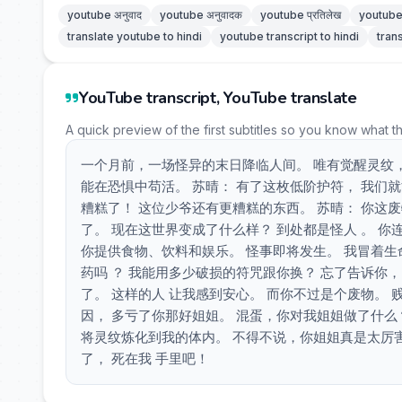
youtube अनुवाद
youtube अनुवादक
youtube प्रतिलेख
youtube 
translate youtube to hindi
youtube transcript to hindi
tran
YouTube transcript, YouTube translate
A quick preview of the first subtitles so you know what t
一个月前，一场怪异的末日降临人间。 唯有觉醒灵纹，
能在恐惧中苟活。 苏晴： 有了这枚低阶护符， 我们
糟糕了！ 这位少爷还有更糟糕的东西。 苏晴： 你这
了。 现在这世界变成了什么样？ 到处都是怪人 。 你
你提供食物、饮料和娱乐。 怪事即将发生。 我冒着生
药吗 ？ 我能用多少破损的符咒跟你换？ 忘了告诉你
了。 这样的人 让我感到安心。 而你不过是个废物。 
因， 多亏了你那好姐姐。 混蛋，你对我姐姐做了什么
将灵纹炼化到我的体内。 不得不说，你姐姐真是太厉害
了， 死在我 手里吧！