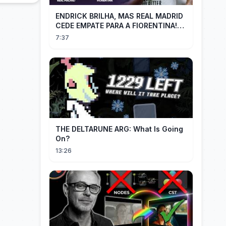
ENDRICK BRILHA, MAS REAL MADRID
CEDE EMPATE PARA A FIORENTINA!
MM - Real Madrid 2 x 2 Fiorentina
7:37
THE DELTARUNE ARG: What Is Going
On?
13:26