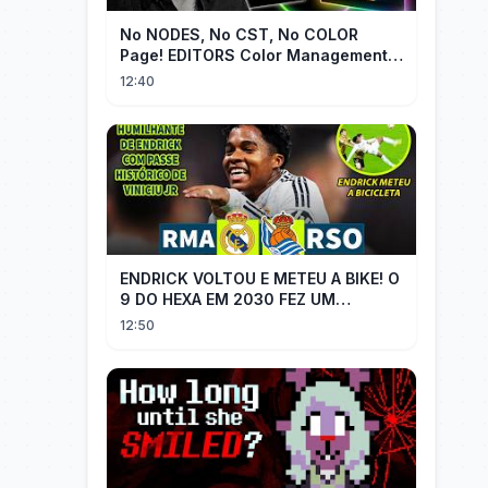
No NODES, No CST, No COLOR
Page! EDITORS Color Management
[EASY]
12:40
ENDRICK VOLTOU E METEU A BIKE! O
9 DO HEXA EM 2030 FEZ UM
GOLAÇO E MOSTROU QUE VAI SER
12:50
TITULAR