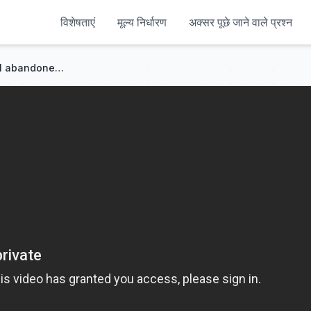
विशेषताएं
मूल्य निर्धारण
अक्सर पूछे जाने वाले प्रश्न
Reborn 3 days before doom, I abandoned my fate and became a terrifying red ghost💕#anime