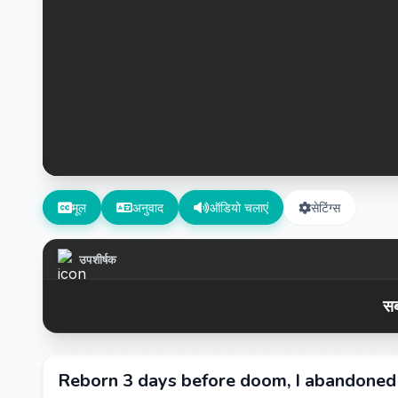
मूल
अनुवाद
ऑडियो चलाएं
सेटिंग्स
उपशीर्षक
सब
Reborn 3 days before doom, I abandoned 