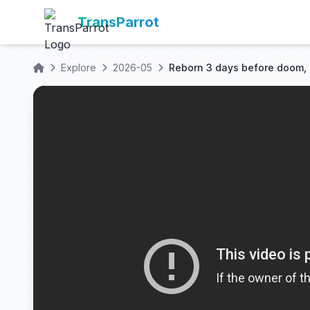
TransParrot
Explore
2026-05