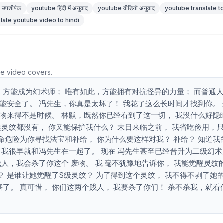
उपशीर्षक
youtube हिंदी में अनुवाद
youtube वीडियो अनुवाद
youtube translate to
slate youtube video to hindi
he video covers.
方能成为幻术师； 唯有如此，方能拥有对抗怪异的力量； 而普通人
就能安全了。 冯先生，你真是太坏了！ 我花了这么长时间才找到你。
废物来得不是时候。 林默，既然你已经看到了这一切， 我没什么好隐
连灵纹都没有， 你又能保护我什么？ 末日来临之前， 我省吃俭用，
命危险为你寻找法宝和补给， 你为什么要这样对我？ 补给？ 知道我
， 我很早就和冯先生在一起了。 现在 冯先生甚至已经晋升为二级幻术
贱人，我会杀了你这个 废物。 我 毫不犹豫地告诉你， 我能觉醒灵纹
？ 是谁让她觉醒了S级灵纹？ 为了得到这个灵纹， 我不得不剥了她
了。 真可惜， 你们这两个贱人， 我要杀了你们！ 杀不杀我，就看