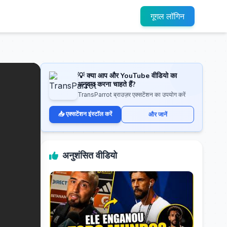
गूगल लॉगिन
💡 क्या आप और YouTube वीडियो का
अनुवाद करना चाहते हैं?
TransParrot ब्राउज़र एक्सटेंशन का उपयोग करें
📥 एक्सटेंशन इंस्टॉल करें
और जानें
अनुशंसित वीडियो