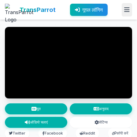
TransParrot
गूगल लॉगिन
मूल
अनुवाद
ऑडियो चलाएं
सेटिंग्स
Twitter
Facebook
Reddit
कॉपी करें