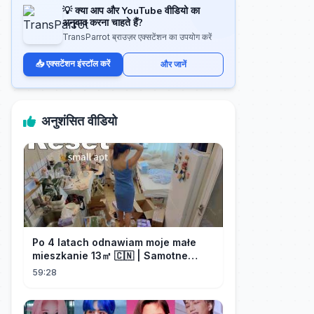
💡 क्या आप और YouTube वीडियो का
अनुवाद करना चाहते हैं?
TransParrot ब्राउज़र एक्सटेंशन का उपयोग करें
📥 एक्सटेंशन इंस्टॉल करें
और जानें
अनुशंसित वीडियो
Po 4 latach odnawiam moje małe
mieszkanie 13㎡ 🇨🇳 | Samotne
życie w Chinach
59:28