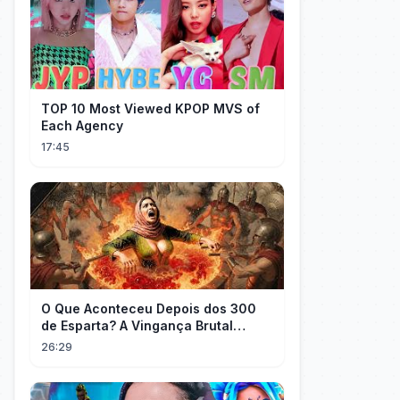
TOP 10 Most Viewed KPOP MVS of
Each Agency
17:45
O Que Aconteceu Depois dos 300
de Esparta? A Vingança Brutal
Contra os Persas
26:29