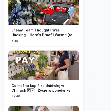
Enemy Team Thought I Was
Hacking... Here's Proof I Wasn't (top
2 percent controller player)
6:45
Co można kupić za dniówkę w
Chinach 🇨🇳 | Życie w pojedynkę
37:46