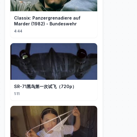
Classix: Panzergrenadiere auf
Marder (1982) - Bundeswehr
4:44
SR-71黑鸟第一次试飞（720p）
1:11