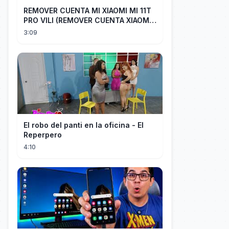
REMOVER CUENTA MI XIAOMI MI 11T
PRO VILI (REMOVER CUENTA XIAOMI
CUALQUIER XIAOMI CON EASY JTAG)
3:09
El robo del panti en la oficina - El
Reperpero
4:10