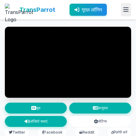
TransParrot
गूगल लॉगिन
मूल
अनुवाद
ऑडियो चलाएं
सेटिंग्स
Twitter
Facebook
Reddit
कॉपी करें