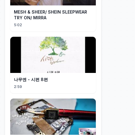
MESH & SHEER/ SHEIN SLEEPWEAR
TRY ON/ MIRRA
5:02
나무엔 - 시편 8편
2:59