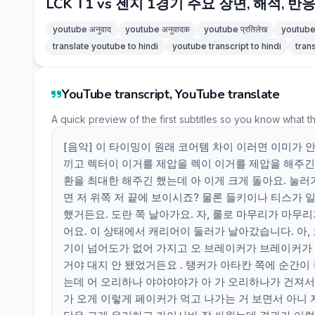
LCK T1 vs 젠지 1경기 주요 장면, 해석, 반
youtube अनुवाद
youtube अनुवादक
youtube प्रतिलेख
youtube 
translate youtube to hindi
youtube transcript to hindi
tran
YouTube transcript, YouTube translate
A quick preview of the first subtitles so you know what t
[음악] 이 타이밍이 원래 코어템 차이 이러면 이미가 
끼고 렉터이 이거를 제압을 렉이 이거를 제압을 해주긴 
환을 최대한 해주긴 했는데 아 이게 크게 돌아요. 눌러
면 저 위쪽 저 끝에 보이시죠? 물론 들키이나 티스가 일
했거든요. 도란 쪽 날아가요. 자, 룰로 마무리가 마무
어요. 이 상태에서 캐리어이 둘러가 날아갔습니다. 아, 
기이 넘어도가 없어 가지고 오 브레이커가 브레이커가 
거야 대지 안 됐었거든요 . 탱커가 아타칸 쪽에 순간이 
는데 어 오리하나 야야야야가 아 가 오리하나가 건져서 이
가 오게 이렇게 페이커가 먹고 나가는 거 보면서 아니 저