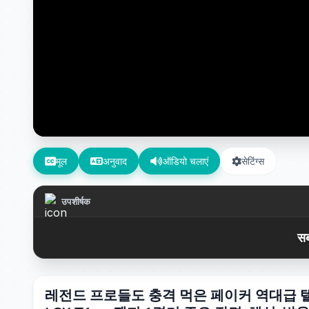
मूल
अनुवाद
ऑडियो चलाएं
सेटिंग्स
उपशीर्षक
सब
레전드 프로들도 충격 먹은 페이커 역대급 