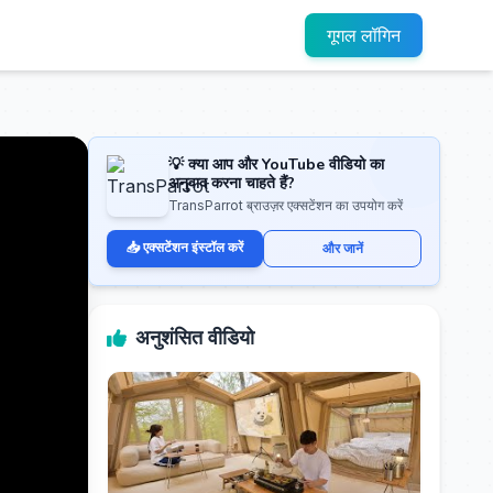
गूगल लॉगिन
💡 क्या आप और YouTube वीडियो का
अनुवाद करना चाहते हैं?
TransParrot ब्राउज़र एक्सटेंशन का उपयोग करें
📥 एक्सटेंशन इंस्टॉल करें
और जानें
अनुशंसित वीडियो