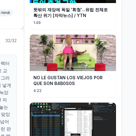
뜻밖의 재앙에 독일 '휘청'...유럽 전체로
 hindi
확산 위기 [자막뉴스] / YTN
1:49
32/32
 렉터
고 교
 그러
NO LE GUSTAN LOS VIEJOS POR
QUE SON B4B0S0S
게 넣게
4:22
 녹았
 자
 놓는
 맞았
 넘어
저런 판