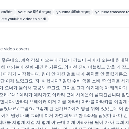
응
उपशीर्षक
youtube हिंदी में अनुवाद
youtube वीडियो अनुवाद
youtube translate to
slate youtube video to hindi
he video covers.
안 좋은데요. 계속 강실이 오는데 강실이 강실이 뒤에서 오는데 최대한
해야 되는데 진짜 세긴 하거든요. 와이션 진짜 더블킬도 잡을 거 잡
가 때리기 시작합니다. 킹이 안 지킨 걸로 내네 위치를 안 들켰거든요.
단 이제 보였고요. 자, 싸합니까? 일단 수비 쪽을 소비 쪽 압력을 세
리가 오너가 들어서 핑콩해 주고요. 그다음 그때 여기대쪽 아 캐리아가
오케. 1대 1 데려가 데려가고 아카리 근데 사이온이 풀피긴납니다 일단
합니다. 반타디 브레이커 이게 지금 아타카 아카를 아타카를 이렇게
놓쳤나요? 그렇죠. 그렇게 된 건가요? 이거 방금 뒤에 있었는데 어 안
게 텔탔나 봐 그러네 이거 아한 피보고 한 1500쯤 남았다 바 다 긴
태를 저렇게 저걸 저 렇게 야 근데 이게 아파카을 팀이 가 아 그래 