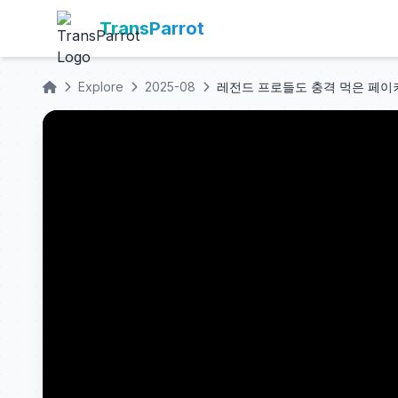
TransParrot
Explore
2025-08