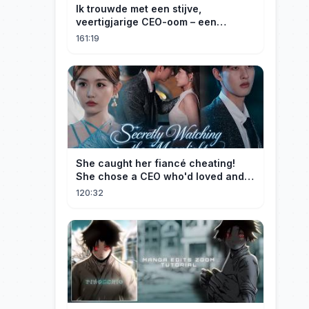
Ik trouwde met een stijve,
veertigjarige CEO-oom – een
verborgen monster van acht jaar! Hij
161:19
kuste me hartstochtelijk.
She caught her fiancé cheating!
She chose a CEO who'd loved and
cherished her for years. ❤️
120:32