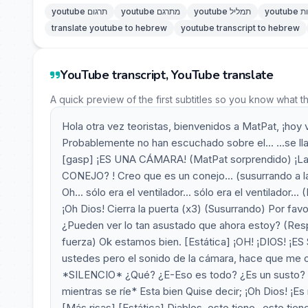
ביות
youtube תמליל
youtube מתרגם
youtube תרגום
translate youtube to hebrew
youtube transcript to hebrew
YouTube transcript, YouTube translate
A quick preview of the first subtitles so you know what t
Hola otra vez teoristas, bienvenidos a MatPat, 
Probablemente no han escuchado sobre el... ...se ll
[gasp] ¡ES UNA CÁMARA! (MatPat sorprendido) ¡La 
CONEJO? ! Creo que es un conejo... (susurrando a la
Oh... sólo era el ventilador... sólo era el ventilador.
¡Oh Dios! Cierra la puerta (x3) (Susurrando) Por f
¿Pueden ver lo tan asustado que ahora estoy? (Resp
fuerza) Ok estamos bien. [Estática] ¡OH! ¡DIOS!
ustedes pero el sonido de la cámara, hace que me or
*SILENCIO* ¿Qué? ¿E-Eso es todo? ¿Es un susto? ¿U
mientras se ríe* Esta bien Quise decir; ¡Oh Dios! ¡Es m
[Más risas] [Estática] Diablos, esto tiene- esto tiene 