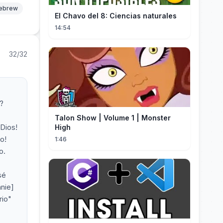
hebrew
El Chavo del 8: Ciencias naturales
14:54
32/32
?
Talon Show | Volume 1 | Monster
Dios!
High
o!
1:46
o.
sé
nnie]
rio"