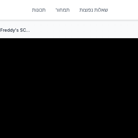
שאלות נפוצות
תמחור
תכונות
Game Theory: Five Nights at Freddy's SCARIEST Monster is You!