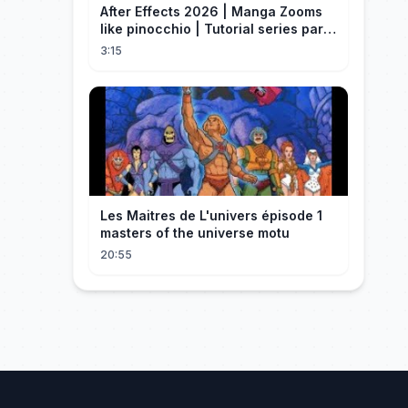
After Effects 2026 | Manga Zooms
like pinocchio | Tutorial series part
4
3:15
Les Maitres de L'univers épisode 1
masters of the universe motu
20:55