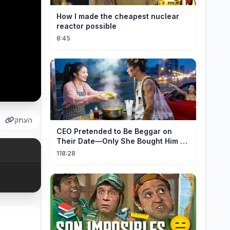
How I made the cheapest nuclear
reactor possible
8:45
העתק
CEO Pretended to Be Beggar on
Their Date—Only She Bought Him a
Meal, and He Fell in Love!
118:28