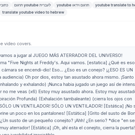
youtube translate to 
youtube תרגום וידאו
תרגום youtube לעברית
youtube כתו
translate youtube video to hebrew
he video covers.
¡hoy vamos a jugar al JUEGO MÁS ATERRADOR DEL UNIVERSO!
ama "Five Nights at Freddy's. Aqui vamos. [estatica] ¿Qué es eso
cámara se encendi-dio! Eso... ¿Eso es un conejo? ¡¿ESO ES UN
 audiencia) Oh por dios, estoy tan asustado ahora mismo. ¡Santo 
.. (Inhalando y exhalando) ¡Nunca habia jugado un juego así de intens
avor no me veas (x6) Estoy muy asustado ahora. Estoy muy asustad
iración Profunda) (Exhalación tambaleante) (cierra los ojos con
 ¡ES SÓLO UN VENTILADOR! SÓLO UN VENTILADOR! [Estática] ¡No 
ine un poco en los pantalones! [Estática] [Grito del susto de Bo
n susto de un pequeño conejito? ¡Ahh! ¿En serio? *dice "en se
uy aterrador! [Estática] ¡Oh, ahí esta el conejito, cierra la puerta!
una jugabilidad irresistible.