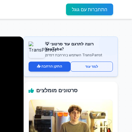
התחברות עם גוגל
💡 רוצה לתרגם עוד סרטוני
YouTube?
השתמש בהרחבת דפדפן TransParrot
📥 התקן הרחבה
למד עוד
סרטונים מומלצים