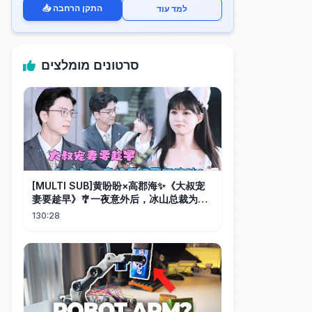
📥 התקן הרחבה
למד עוד
סרטונים מומלצים
[MULTI SUB]黄盼盼×高郡海✨《大叔宠
妻要趁早》🎐一夜意外后，冰山总裁为她
化身宠妻狂魔，她从小心翼翼到勇敢追
130:28
爱，双向奔赴甜度爆表！#MiniDrama#
精彩大陆短剧