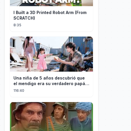
I Built a 3D Printed Robot Arm (From
SCRATCH)
8:35
Una niña de 5 años descubrió que
el mendigo era su verdadero papá y
salvó a su familia
116:40