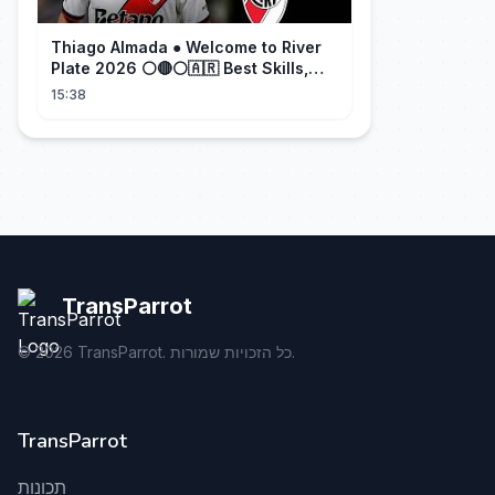
Thiago Almada ● Welcome to River
Plate 2026 ⚪🔴⚪🇦🇷 Best Skills,
Goals & Passes
15:38
TransParrot
TransParrot. כל הזכויות שמורות.
2026
©
TransParrot
תכונות