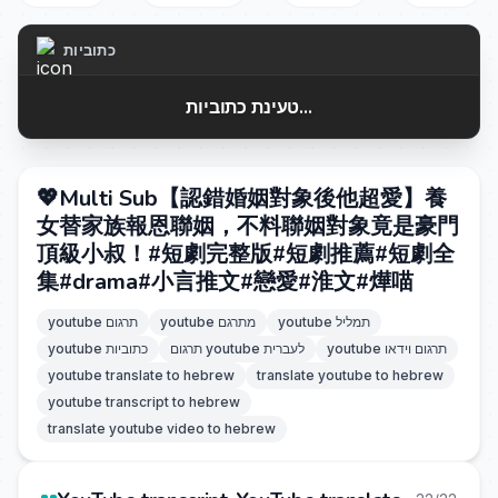
כתוביות
טעינת כתוביות...
💖Multi Sub【認錯婚姻對象後他超愛】養
女替家族報恩聯姻，不料聯姻對象竟是豪門
頂級小叔！#短劇完整版#短劇推薦#短劇全
集#drama#小言推文#戀愛#淮文#燁喵
youtube תמליל
youtube מתרגם
youtube תרגום
youtube תרגום וידאו
תרגום youtube לעברית
youtube כתוביות
youtube translate to hebrew
translate youtube to hebrew
youtube transcript to hebrew
translate youtube video to hebrew