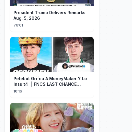
President Trump Delivers Remarks,
Aug. 5, 2026
76:01
Petebot Grifea A MoneyMaker Y Lo
Insult4 || FNCS LAST CHANCE
Resumen
10:16