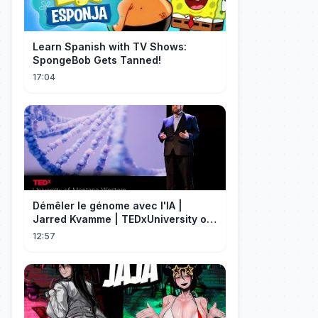
Learn Spanish with TV Shows:
SpongeBob Gets Tanned!
17:04
Démêler le génome avec l'IA |
Jarred Kvamme | TEDxUniversity of
Montana Western
12:57