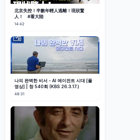
北京失控！半數年輕人逃離！現狀驚
人！ #看大陸
14:42
나의 완벽한 비서 - AI 에이전트 시대 [풀
영상] | 창 540회 (KBS 26.3.17.)
48:31