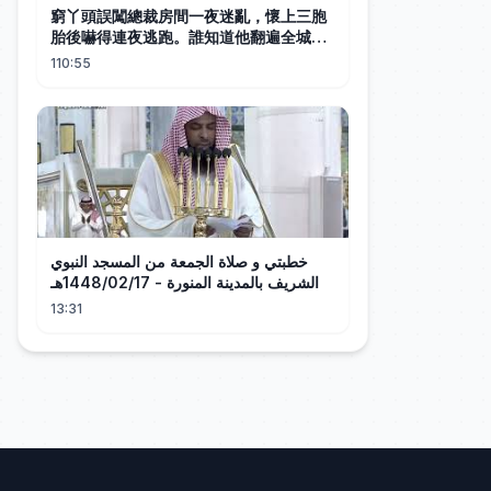
窮丫頭誤闖總裁房間一夜迷亂，懷上三胞
胎後嚇得連夜逃跑。誰知道他翻遍全城找
到她一把抱起，接回豪宅後他把她寵成公
110:55
主！#中国电视剧 #短剧 #甜宠 #爱情
خطبتي و صلاة الجمعة من المسجد النبوي
الشريف بالمدينة المنورة - 1448/02/17هـ
13:31