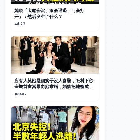
她说「大船会沉、浪会逼退、门会打
开」：然后发生了什么？
44:23
所有人笑她是個瘸子沒人會娶，怎料下秒
全城首富當眾向她求婚，婚後把她寵成全
世界最幸福的女人！#都市 #drama #短
109:47
劇 #逆襲 #情感 #親情