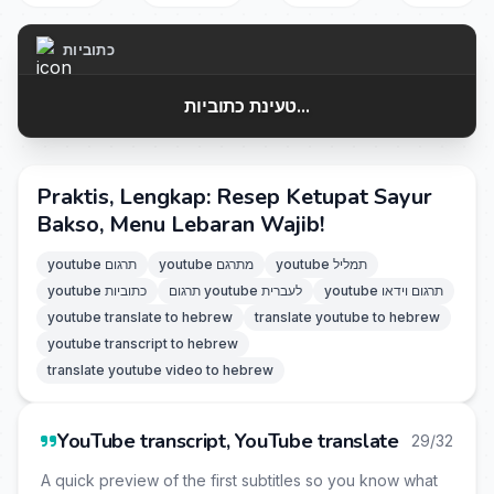
כתוביות
טעינת כתוביות...
Praktis, Lengkap: Resep Ketupat Sayur
Bakso, Menu Lebaran Wajib!
youtube תמליל
youtube מתרגם
youtube תרגום
youtube תרגום וידאו
תרגום youtube לעברית
youtube כתוביות
youtube translate to hebrew
translate youtube to hebrew
youtube transcript to hebrew
translate youtube video to hebrew
YouTube transcript, YouTube translate
29/32
A quick preview of the first subtitles so you know what