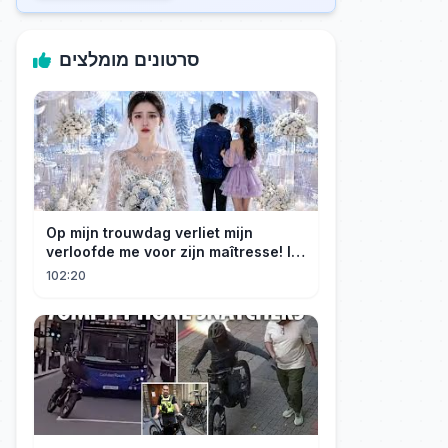
סרטונים מומלצים
Op mijn trouwdag verliet mijn
verloofde me voor zijn maîtresse! Ik
trouwde meteen met een miljardair!
102:20