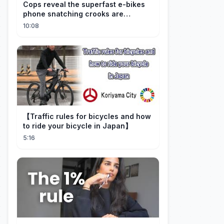
Cops reveal the superfast e-bikes
phone snatching crooks are
terrorising pedestrians with
10:08
【Traffic rules for bicycles and how
to ride your bicycle in Japan】
5:16