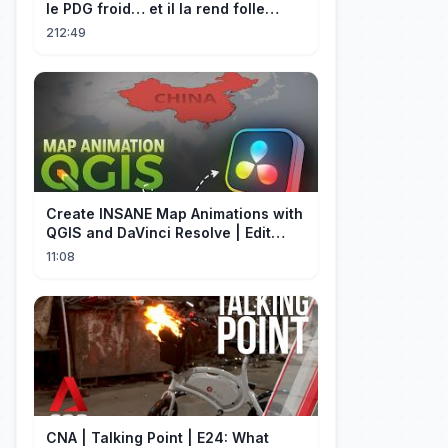
le PDG froid… et il la rend folle
d'amour !
212:49
Create INSANE Map Animations with
QGIS and DaVinci Resolve | Edit
Craft
11:08
CNA | Talking Point | E24: What