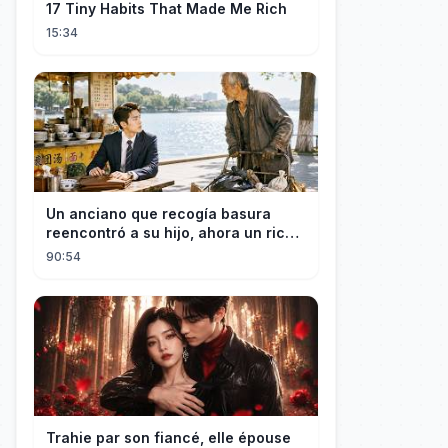
17 Tiny Habits That Made Me Rich
15:34
Un anciano que recogía basura
reencontró a su hijo, ahora un rico
empresario
90:54
Trahie par son fiancé, elle épouse