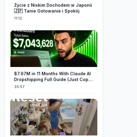
Życie z Niskim Dochodem w Japonii
🇯🇵 Tanie Gotowanie i Spokój
11:12
$7.97M in 11 Months With Claude AI
Dropshipping Full Guide (Just Copy
Me)
35:57