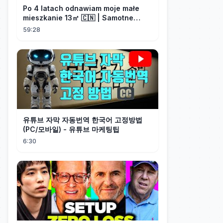
Po 4 latach odnawiam moje małe
mieszkanie 13㎡ 🇨🇳 | Samotne
życie w Chinach
59:28
유튜브 자막 자동번역 한국어 고정방법
(PC/모바일) - 유튜브 마케팅팁
6:30