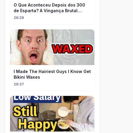
O Que Aconteceu Depois dos 300
de Esparta? A Vingança Brutal
Contra os Persas
26:29
I Made The Hairiest Guys I Know Get
Bikini Waxes
26:37