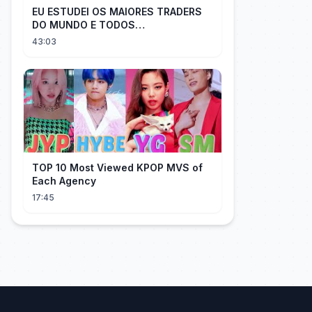
EU ESTUDEI OS MAIORES TRADERS
DO MUNDO E TODOS
COMPARTILHAM O MESMO SEGREDO
43:03
TOP 10 Most Viewed KPOP MVS of
Each Agency
17:45