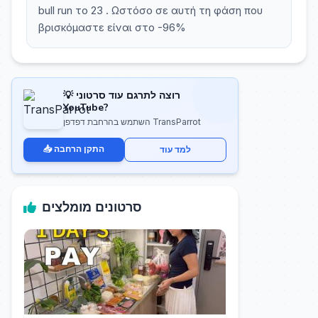
bull run το 23 . Ωστόσο σε αυτή τη φάση που
βρισκόμαστε είναι στο -96%
💡 רוצה לתרגם עוד סרטוני
YouTube?
השתמש בהרחבת דפדפן TransParrot
📥 התקן הרחבה
למד עוד
סרטונים מומלצים