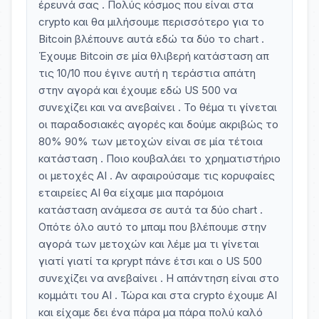
έρευνά σας . Πολύς κόσμος που είναι στα
crypto και θα μιλήσουμε περισσότερο για το
Bitcoin βλέπουνε αυτά εδώ τα δύο το chart .
Έχουμε Bitcoin σε μία θλιβερή κατάσταση απ
τις 10/10 που έγινε αυτή η τεράστια απάτη
στην αγορά και έχουμε εδώ US 500 να
συνεχίζει και να ανεβαίνει . Το θέμα τι γίνεται
οι παραδοσιακές αγορές και δούμε ακριβώς το
80% 90% των μετοχών είναι σε μία τέτοια
κατάσταση . Ποιο κουβαλάει το χρηματιστήριο
οι μετοχές AI . Αν αφαιρούσαμε τις κορυφαίες
εταιρείες AI θα είχαμε μια παρόμοια
κατάσταση ανάμεσα σε αυτά τα δύο chart .
Οπότε όλο αυτό το μπαμ που βλέπουμε στην
αγορά των μετοχών και λέμε μα τι γίνεται
γιατί γιατί τα κρrypt πάνε έτσι και ο US 500
συνεχίζει να ανεβαίνει . Η απάντηση είναι στο
κομμάτι του AI . Τώρα και στα crypto έχουμε AI
και είχαμε δει ένα πάρα μα πάρα πολύ καλό