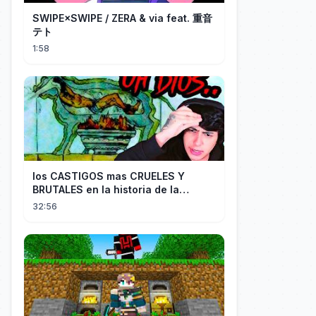
SWIPE×SWIPE / ZERA & via feat. 重音
テト
1:58
los CASTIGOS mas CRUELES Y
BRUTALES en la historia de la
HUMANIDAD...
32:56