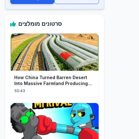
סרטונים מומלצים
How China Turned Barren Desert
Into Massive Farmland Producing
Millions Tons of Food
50:43