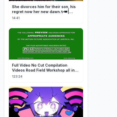
She divorces him for their son, his
regret now her new dawn.✨👑|
DramaBox
14:41
FuII Video No Cut Compilation
Videos Road Field Workshop all in
one Car Console Device &
123:24
Television