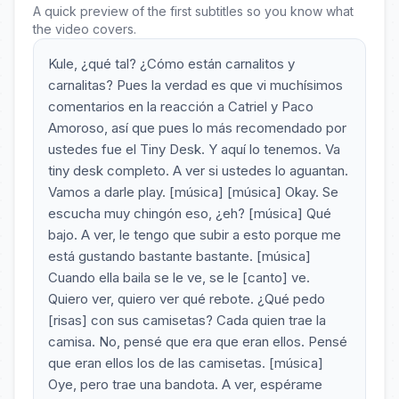
A quick preview of the first subtitles so you know what
the video covers.
Kule, ¿qué tal? ¿Cómo están carnalitos y
carnalitas? Pues la verdad es que vi muchísimos
comentarios en la reacción a Catriel y Paco
Amoroso, así que pues lo más recomendado por
ustedes fue el Tiny Desk. Y aquí lo tenemos. Va
tiny desk completo. A ver si ustedes lo aguantan.
Vamos a darle play. [música] [música] Okay. Se
escucha muy chingón eso, ¿eh? [música] Qué
bajo. A ver, le tengo que subir a esto porque me
está gustando bastante bastante. [música]
Cuando ella baila se le ve, se le [canto] ve.
Quiero ver, quiero ver qué rebote. ¿Qué pedo
[risas] con sus camisetas? Cada quien trae la
camisa. No, pensé que era que eran ellos. Pensé
que eran ellos los de las camisetas. [música]
Oye, pero trae una bandota. A ver, espérame