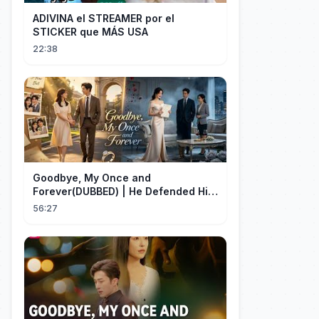
ADIVINA el STREAMER por el
STICKER que MÁS USA
22:38
Goodbye, My Once and
Forever(DUBBED) | He Defended His
Assistant After She Gave Her Son
56:27
Wine