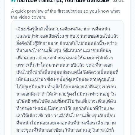
YouTube transcript, YouTube translate
32/32
A quick preview of the first subtitles so you know what
the video covers.
เจียงเซิงรู้สึกตัวขึ้นมาบนเตียงหลังจากการดื่มหนัก
และพบว่าตัวเองเสียครั้งแรกกับเจ้านายของเธอไปแล้ว
ยิ่งคิดก็ยิ่งรู้สึกอายมาก ย้อนกลับไปก่อนหน้านี้ระหว่าง
ที่นางเอกไปงานเลี้ยงรุ่น ก็ดื่มหนักจนเมากับเพื่อนๆ
เพื่อนบอกว่าจะแนะนำหนุ่ มหล่อให้นางเอกรู้จักด้วย
เพราะเห็นว่าโสดมานานหลายปีแล้ว ขณะที่นางเอก
เดินไปที่งพักก็เห็นหนุ่มหล่อคนหนึ่ง จึงคิดว่าเป็นหนุ่มที่
เพื่อนแนะนำมา ซึ่งเพกนั้นก็ดูเหมือนจะควบคุณเงไม่
ได้อยู่เหมือนกัน ทั้งคู่จึงได้จบลงด้วยค่ำคืนสุดเร่าร้อน
นางเอกคิดว่าถ้าให้เจ้านายรู้คงไม่มีหน่าทำงานอยู่ ใน
บริษัทอีกต่อไปจึงแอบชิ่งหนีไปก่อนที่เขาจะตื่นแต่ดัน
ทำกระดาษแผ่น นึงตกเอาไว้เ เเอกกลับมาที่บ้านและ
เล่าให้เสียวเซียวฟัง ว่าเมื่อคืนไปงานเลี้ยงรุ่นกับเพื่อน
ดื่มหนักไปหน่อยเลยเผลอหลับที่บ้านเพื่อน เสี่ยวๆถาม
มาเรซูเมที่ให้นาเอกเขียน ให้นาเอกคนดูในกระเป๋าก็