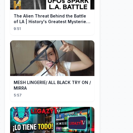
The Alien Threat Behind the Battle
of LA | History's Greatest Mysteries
(S5)
9:51
MESH LINGERIE/ ALL BLACK TRY ON /
MIRRA
5:57