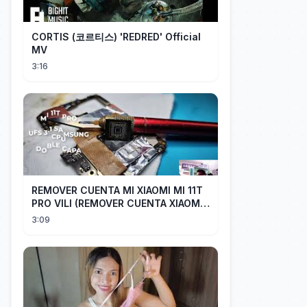
CORTIS (코르티스) 'REDRED' Official
MV
3:16
REMOVER CUENTA MI XIAOMI MI 11T
PRO VILI (REMOVER CUENTA XIAOMI
CUALQUIER XIAOMI CON EASY JTAG)
3:09