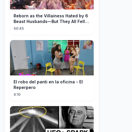
Reborn as the Villainess Hated by 6
Beast Husbands—But They All Fell
for Her!
50:45
El robo del panti en la oficina - El
Reperpero
4:10