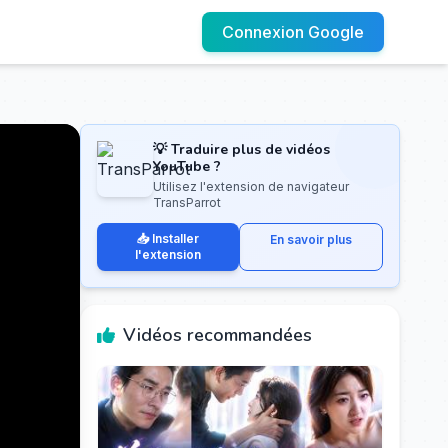
Connexion Google
💡 Traduire plus de vidéos
YouTube ?
Utilisez l'extension de navigateur
TransParrot
📥 Installer
En savoir plus
l'extension
Vidéos recommandées