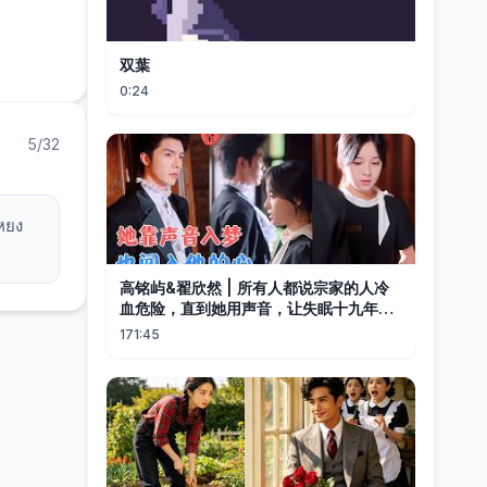
双葉
0:24
5/32
อหยง
高铭屿&翟欣然 | 所有人都说宗家的人冷
血危险，直到她用声音，让失眠十九年的
男人第一次安睡，自己也渐渐成为那个男
171:45
人唯一的执念！[MULTI SUB | FULL]
#MiniDrama #精彩大陆短剧