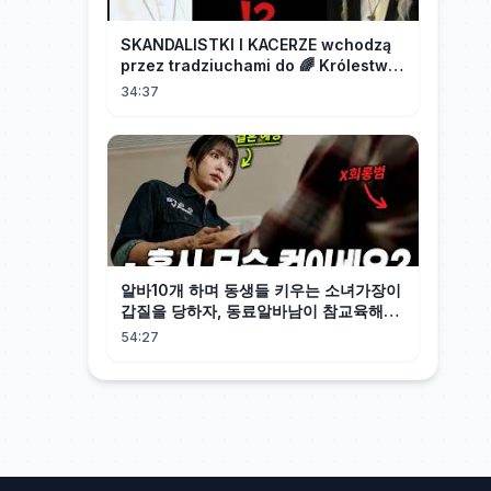
SKANDALISTKI I KACERZE wchodzą
przez tradziuchami do 🌈 Królestwa
Synodalnego❗❗❗
34:37
알바10개 하며 동생들 키우는 소녀가장이
갑질을 당하자, 동료알바남이 참교육해줬
다 그런데, 깽값 무한 제공 초재벌의 아들
54:27
이었다!! 개꿀? [사랑이 온다]1~4회 몰아
보기