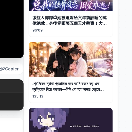
張旋＆郭靜💥她被迫嫁給六年前誤睡的萬
億總裁，身後竟跟著五個天才萌寶！大佬
紅著眼將她鎖在懷中，嗓音沙啞：『利用
96:09
完我就跑，還偷生了五個？這輩子你都別
想逃！ ’# 五胞胎 #總裁# 萌寶 #甜寵
Copier
প্রেমিকের দ্বারা প্রতারিত হয়ে আমি বয়সে বড় এক
ব্যক্তিকে বিয়ে করলাম—যিনি গোপনে আমার প্রেমে
পড়েছিলেন।
135:13