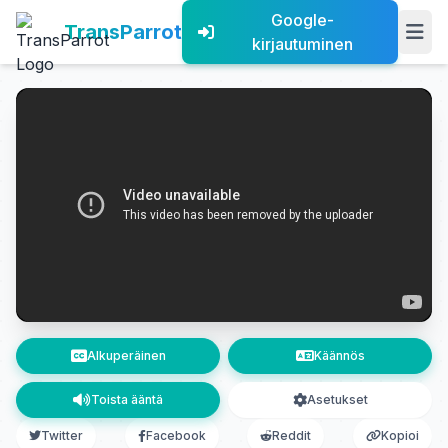
Google-
TransParrot
kirjautuminen
Alkuperäinen
Käännös
Toista ääntä
Asetukset
Twitter
Facebook
Reddit
Kopioi