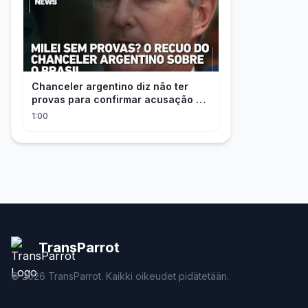
Chanceler argentino diz não ter
provas para confirmar acusação de
Milei contra Brasil | OP News
1:00
TransParrot
©
2026
TransParrot. Kaikki oikeudet pidätetään.