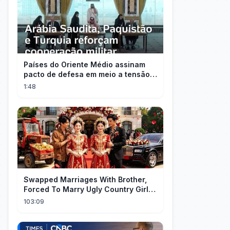
Países do Oriente Médio assinam
pacto de defesa em meio a tensão
com Irã
1:48
Swapped Marriages With Brother,
Forced To Marry Ugly Country Girl—
He's A Gorgeous Billionaire CEO!
103:09