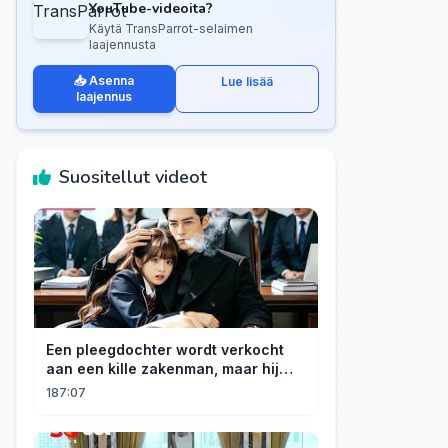
YouTube-videoita?
Käytä TransParrot-selaimen
laajennusta
📥 Asenna
Lue lisää
laajennus
Suositellut videot
Een pleegdochter wordt verkocht
aan een kille zakenman, maar hij
wordt verliefd op haar en neemt
187:07
haar mee naar huis om haar te
verwennen!