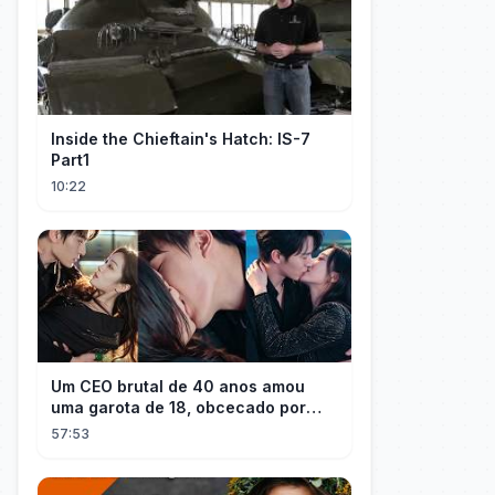
Inside the Chieftain's Hatch: IS-7
Part1
10:22
Um CEO brutal de 40 anos amou
uma garota de 18, obcecado por
sua "inocência"! Ela teve seu
57:53
herdeiro!