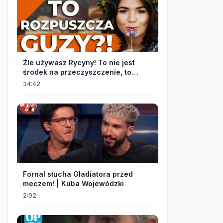
Źle używasz Rycyny! To nie jest
środek na przeczyszczenie, to
potężny "rozpuszczalnik".
34:42
Fornal słucha Gladiatora przed
meczem! | Kuba Wojewódzki
2:02