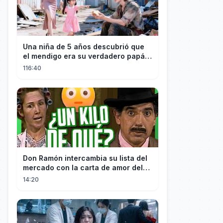
Una niña de 5 años descubrió que
el mendigo era su verdadero papá y
salvó a su familia
116:40
Don Ramón intercambia su lista del
mercado con la carta de amor del
Profesor
14:20