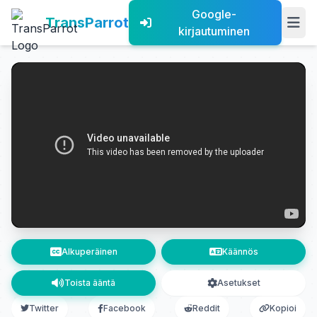
Google-
TransParrot
kirjautuminen
Alkuperäinen
Käännös
Toista ääntä
Asetukset
Twitter
Facebook
Reddit
Kopioi