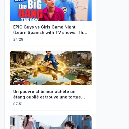
EPIC Guys vs Girls Game Night
(Learn Spanish with TV shows: The
Big Bang Theory)
24:28
Un pauvre chômeur achète un
étang oublié et trouve une tortue
d’or à 180 000$ ! Sa vie bascule !
87:51