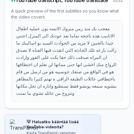
YouTube transcript, YouTube translate
15/32
A quick preview of the first subtitles so you know what
the video covers.
معجب بك منذ زمن مبروك الانسه يون عمليه اطفال
الانابيب هذه ناجحه تماما بعد عودتك الى المنزل اعتني
جيدا بالجنين لا مزيد من الحوادث السيد بو اساليبك ما
زالت بارعه تلك الحادثه التي انقذت فيها الفتاه لا تصدق
ان المراه صدقت ذلك حقا بكت على الفور وارادت
الزواج منك اخشى انها حتى مماتها لن تعلم ان اختطافها
هو في الواقع من صنعك جوسييه هو من ارسل من قام
باختطافي عائلات الطبقه الراقي ه تهتم كثيرا بالمظاهر
بتشويه سمعه يونشو فقط تستطيع واناره ان تحل مكانها
وتتزوج من عائله تشوي ما تمنت
💡 Haluatko kääntää lisää
YouTube-videoita?
Käytä TransParrot-selaimen