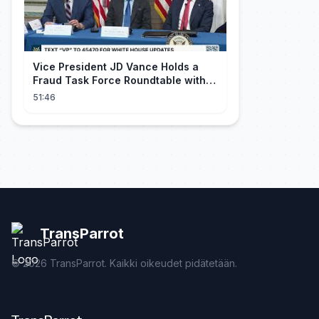
Vice President JD Vance Holds a
Fraud Task Force Roundtable with
Members of Congress
51:46
TransParrot
©
2026
TransParrot. Kaikki oikeudet pidätetään.