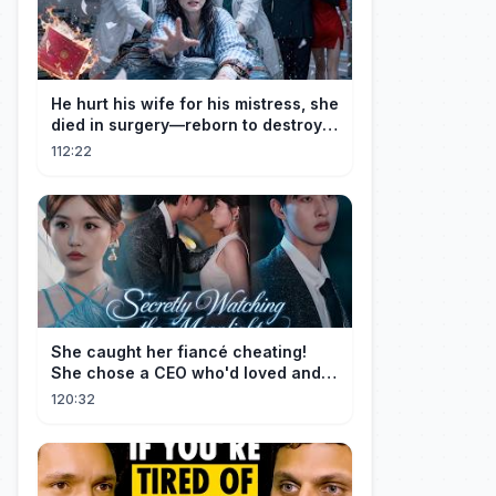
He hurt his wife for his mistress, she
died in surgery—reborn to destroy
him!
112:22
She caught her fiancé cheating!
She chose a CEO who'd loved and
cherished her for years. ❤️
120:32