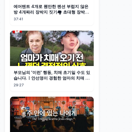
에어텐트 4개로 웬만한 펜션 부럽지 않은
방 4개짜리 장박지 짓기🏘️ 초대형 장박캠
핑
37:41
부모님의 '이런' 행동, 치매 초기일 수도 있
습니다.ㅣ안선영이 경험한 엄마의 치매 조
기 신호
29:27