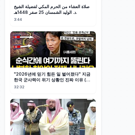
صلاة العشاء من الحرم المكي لفضيلة الشيخ
د. الوليد الشمسان 25 صفر 1448هـ.
3:44
"2026년에 믿기 힘든 일 벌어졌다" 지금
한국 군사력이 위기 상황인 진짜 이유 (샤
를세환 1부)
32:32