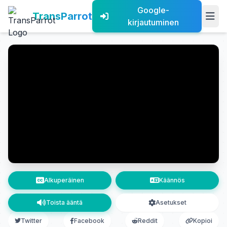
Google-
TransParrot
kirjautuminen
Alkuperäinen
Käännös
Toista ääntä
Asetukset
Twitter
Facebook
Reddit
Kopioi