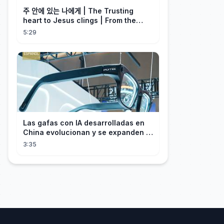
주 안에 있는 나에게 | The Trusting
heart to Jesus clings | From the
Past | Hymn Worship LIVE
5:29
Las gafas con IA desarrolladas en
China evolucionan y se expanden a
los mercados internacionales
3:35