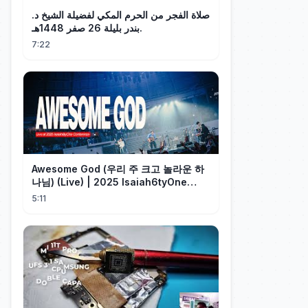
صلاة الفجر من الحرم المكي لفضيلة الشيخ د.
بندر بليلة 26 صفر 1448هـ.
7:22
Awesome God (우리 주 크고 놀라운 하
나님) (Live) | 2025 Isaiah6tyOne
Conference | 예수전도단 화요모임
5:11