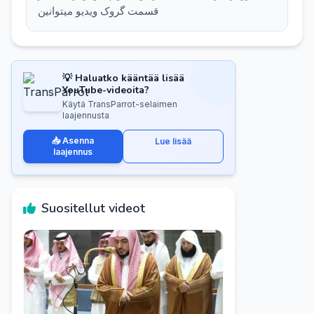
قسمت گروک ویدیو میتوانین
💡 Haluatko kääntää lisää
YouTube-videoita?
Käytä TransParrot-selaimen
laajennusta
📥 Asenna
Lue lisää
laajennus
Suositellut videot