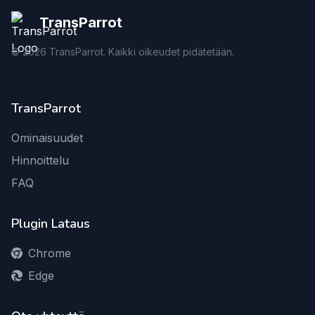
TransParrot
©
2026
TransParrot. Kaikki oikeudet pidätetään.
TransParrot
Ominaisuudet
Hinnoittelu
FAQ
Plugin Lataus
Chrome
Edge