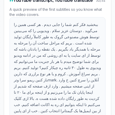
YouTube transcript, YouTube translate
32/32
A quick preview of the first subtitles so you know what
the video covers.
ببخشید فکر کنم شما را جایی دیدم . هر کسی همین را
می‌گوید . دوستان عزیز سلام . ویدیویی را که می‌بینین
توسط هوش مصنوعی گروک به طور کاملاً رایگان تولید
شده است . بریم که مراحل ساخت آن را مرحله به
مرحله با همدیگر یاد بگیریم . یک نقطه را یادتان باشه که
توسط از ای سایت یا به ای روشی که من در ادامه ویدیو
برای شما توضیح میدم با هر بار جنریت ما می‌توانیم که
ویدیوی به طول ۳۰ ثانیه ره چیکار کنیم؟ تولید کنیم. بریم
. بریم سراغ آموزش . کروم و یا هر نوع برازری که دارین
باز کنین ریمو سرا وترmark. آنلاین را سرچ کنین خ وارد
از اینی صفحه میشیم . وارد ازف صفحه که شدیم از
اینجا پایان تک ما را می‌زنیم و از اینجه برای ما ۲۰ تا
کردیت به طور رایگان داده شده هست ه. بالا ازی کلیک
می‌کنیم تا اینکه بتوانیم ای ره به اکانت اضافه کنیم. خب
از بین ایمیل‌ها یک گیمتانرا انتخاب کنین . خب از ای پایین