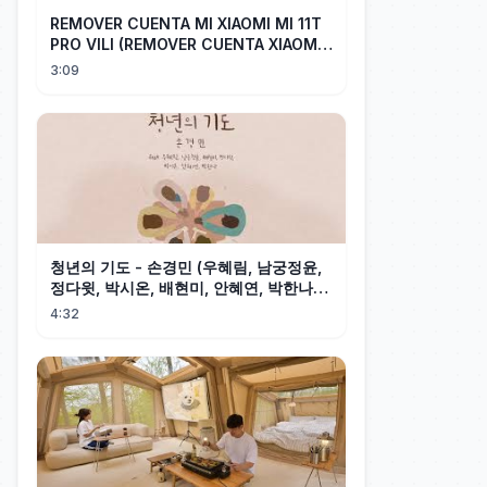
REMOVER CUENTA MI XIAOMI MI 11T
PRO VILI (REMOVER CUENTA XIAOMI
CUALQUIER XIAOMI CON EASY JTAG)
3:09
청년의 기도 - 손경민 (우혜림, 남궁정윤,
정다윗, 박시온, 배현미, 안혜연, 박한나),
(햇살콩 캘리)
4:32