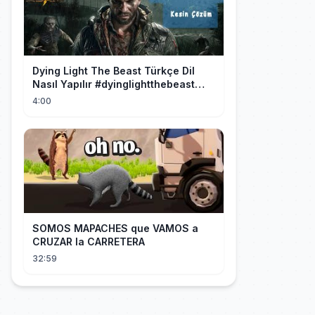
Dying Light The Beast Türkçe Dil
Nasıl Yapılır #dyinglightthebeast
#gaming
4:00
SOMOS MAPACHES que VAMOS a
CRUZAR la CARRETERA
32:59