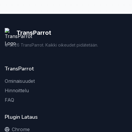
TransParrot
©
2026
TransParrot. Kaikki oikeudet pidätetään.
TransParrot
Ominaisuudet
Hinnoittelu
FAQ
Plugin Lataus
Chrome