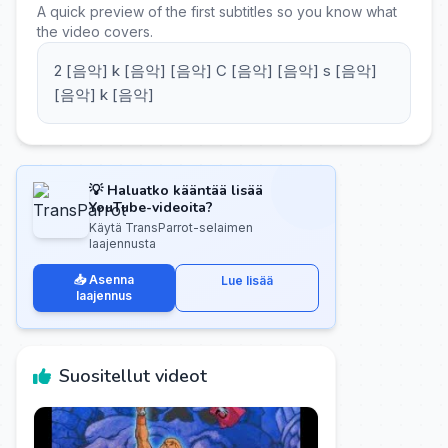
A quick preview of the first subtitles so you know what
the video covers.
2 [음악] k [음악] [음악] C [음악] [음악] s [음악]
[음악] k [음악]
💡 Haluatko kääntää lisää
YouTube-videoita?
Käytä TransParrot-selaimen
laajennusta
📥 Asenna
Lue lisää
laajennus
Suositellut videot