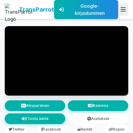
Google-
TransParrot
kirjautuminen
Alkuperäinen
Käännös
Toista ääntä
Asetukset
Twitter
Facebook
Reddit
Kopioi