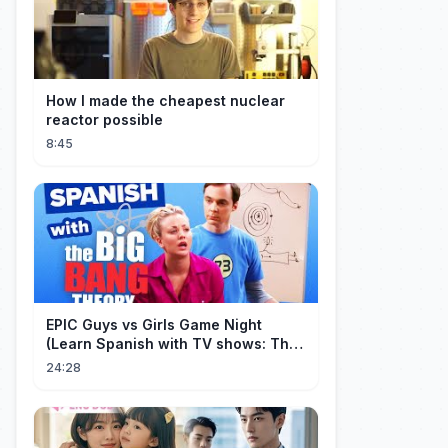
How I made the cheapest nuclear
reactor possible
8:45
EPIC Guys vs Girls Game Night
(Learn Spanish with TV shows: The
Big Bang Theory)
24:28