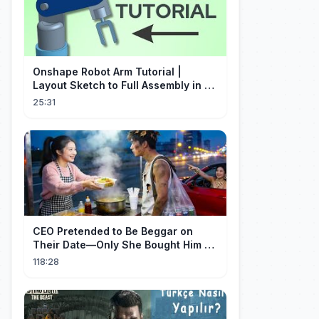
Onshape Robot Arm Tutorial |
Layout Sketch to Full Assembly in 20
Minutes!
25:31
CEO Pretended to Be Beggar on
Their Date—Only She Bought Him a
Meal, and He Fell in Love!
118:28