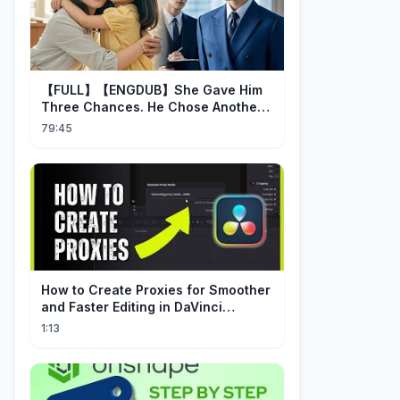
【FULL】【ENGDUB】She Gave Him
Three Chances. He Chose Another
Man's Daughter.#cdrama
79:45
How to Create Proxies for Smoother
and Faster Editing in DaVinci
Resolve
1:13