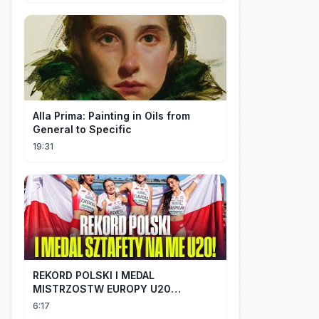
Alla Prima: Painting in Oils from
General to Specific
19:31
REKORD POLSKI I MEDAL
MISTRZOSTW EUROPY U20
SZTAFETY 4 X 100 METRÓW KOBIET
6:17
#SHORTS