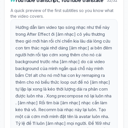
YouTube transcript, YouTube translate
32/32
A quick preview of the first subtitles so you know what
the video covers.
Hướng dẫn làm video tạo sóng nhạc như thế này
trong After Effect ới [âm nhạc] cô yêu thương
theo gió mới hàn rồi chí chiến kia lâu dài lòng cứu
con tim thác ngài nhớ dáng [âm nhạc] ai bên đêm
người hơn rồi tạo cơm xong thêm cho nó cái
background trước nha [âm nhạc] do cái video
background của mình ngắn quá chỗ này mình
bấm Ctrl alt cho nó mở hai con ky remaping ra
thêm cho nó biểu thức loop out để nó [âm nhạc]
tự lặp lại xong là kéo thời lượng dài ra phân com
được luôn nha . Xong precompose nó lại luôn nha
. [âm nhạc] Rồi tìm bài [âm nhạc] nhạc cần làm
kéo thả vô. Recomm bài nhạc này lại luôn. Tạo
một cái cơm mới mình đặt tên là avatar luôn nha.
Tỷ lệ để 11 luôn [âm nhạc] mọi người. Để 169 như