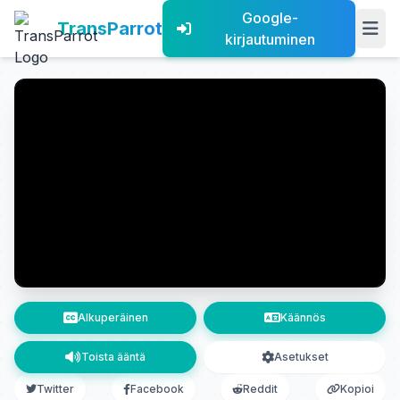
Google-
TransParrot
kirjautuminen
Alkuperäinen
Käännös
Toista ääntä
Asetukset
Twitter
Facebook
Reddit
Kopioi