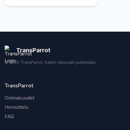
TransParrot
©
2026
TransParrot. Kaikki oikeudet pidätetään.
TransParrot
Ominaisuudet
Hinnoittelu
FAQ