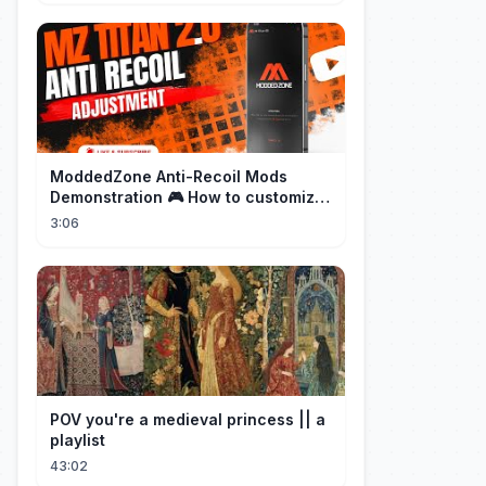
ModdedZone Anti-Recoil Mods
Demonstration 🎮 How to customize
the anti-recoil for your gameplay!
3:06
POV you're a medieval princess || a
playlist
43:02