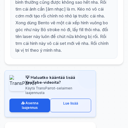
bình thường cũng được không sao hết nha. Rồi
tìm cái ảnh cần [âm nhạc] là m. Kéo nó vô cái
cơm mới tạo rồi chỉnh nó nhỏ lại trước cái nha.
Xong dùng Bento vẽ một cái xếp hình vuông bo
góc như này Bỏ stroke nó đi, lấy fill thôi nha. đổi
tên laser này luôn để chút nữa không bị rối. Rồi
trm cái hình này vô cái set mới vẽ nha. Rồi chỉnh
lại vị trí theo ý mình nha.
💡 Haluatko kääntää lisää
YouTube-videoita?
Käytä TransParrot-selaimen
laajennusta
📥 Asenna
Lue lisää
laajennus