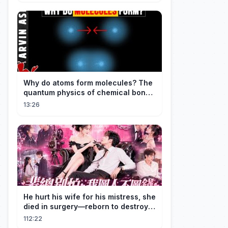
Why do atoms form molecules? The
quantum physics of chemical bonds
explained
13:26
He hurt his wife for his mistress, she
died in surgery—reborn to destroy
him!
112:22