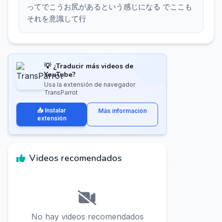
ってでこうお尻があるという感じになる でここも
それを意識して行
💡 ¿Traducir más videos de
YouTube?
Usa la extensión de navegador
TransParrot
📥 Instalar
Más información
extensión
Videos recomendados
No hay videos recomendados