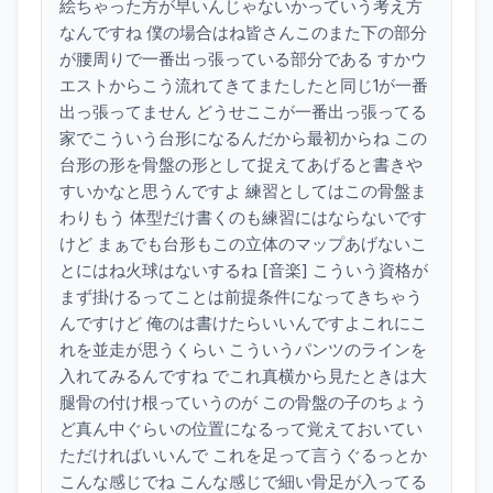
絵ちゃった方が早いんじゃないかっていう考え方
なんですね 僕の場合はね皆さんこのまた下の部分
が腰周りで一番出っ張っている部分である すかウ
エストからこう流れてきてまたしたと同じ1が一番
出っ張ってません どうせここが一番出っ張ってる
家でこういう台形になるんだから最初からね この
台形の形を骨盤の形として捉えてあげると書きや
すいかなと思うんですよ 練習としてはこの骨盤ま
わりもう 体型だけ書くのも練習にはならないです
けど まぁでも台形もこの立体のマップあげないこ
とにはね火球はないするね [音楽] こういう資格が
まず掛けるってことは前提条件になってきちゃう
んですけど 俺のは書けたらいいんですよこれにこ
れを並走が思うくらい こういうパンツのラインを
入れてみるんですね でこれ真横から見たときは大
腿骨の付け根っていうのが この骨盤の子のちょう
ど真ん中ぐらいの位置になるって覚えておいてい
ただければいいんで これを足って言うぐるっとか
こんな感じでね こんな感じで細い骨足が入ってる