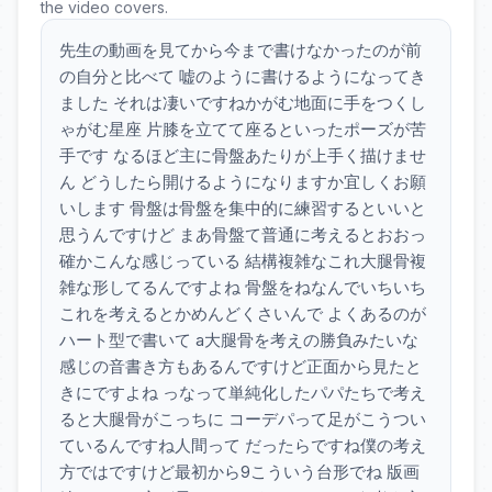
the video covers.
先生の動画を見てから今まで書けなかったのが前
の自分と比べて 嘘のように書けるようになってき
ました それは凄いですねかがむ地面に手をつくし
ゃがむ星座 片膝を立てて座るといったポーズが苦
手です なるほど主に骨盤あたりが上手く描けませ
ん どうしたら開けるようになりますか宜しくお願
いします 骨盤は骨盤を集中的に練習するといいと
思うんですけど まあ骨盤て普通に考えるとおおっ
確かこんな感じっている 結構複雑なこれ大腿骨複
雑な形してるんですよね 骨盤をねなんでいちいち
これを考えるとかめんどくさいんで よくあるのが
ハート型で書いて a大腿骨を考えの勝負みたいな
感じの音書き方もあるんですけど正面から見たと
きにですよね っなって単純化したパパたちで考え
ると大腿骨がこっちに コーデパって足がこうつい
ているんですね人間って だったらですね僕の考え
方ではですけど最初から9こういう台形でね 版画