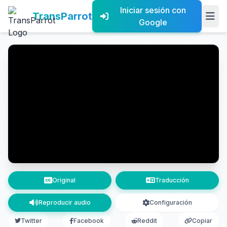
Iniciar sesión con
TransParrot
Google
Original
Traducción
Reproducir audio
Configuración
Twitter
Facebook
Reddit
Copiar