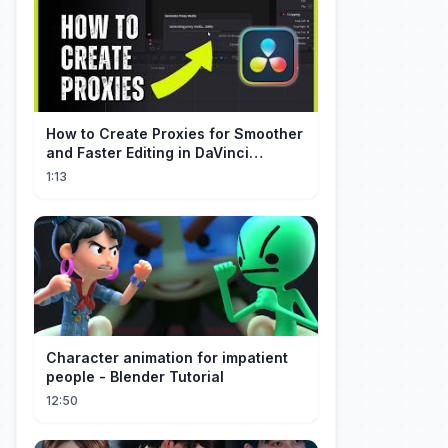
How to Create Proxies for Smoother
and Faster Editing in DaVinci
Resolve
1:13
Character animation for impatient
people - Blender Tutorial
12:50