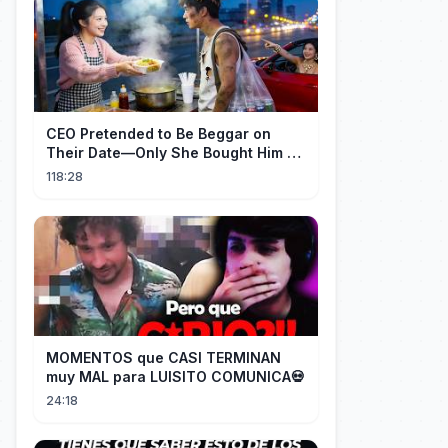
CEO Pretended to Be Beggar on
Their Date—Only She Bought Him a
Meal, and He Fell in Love!
118:28
MOMENTOS que CASI TERMINAN
muy MAL para LUISITO COMUNICA💀
24:18