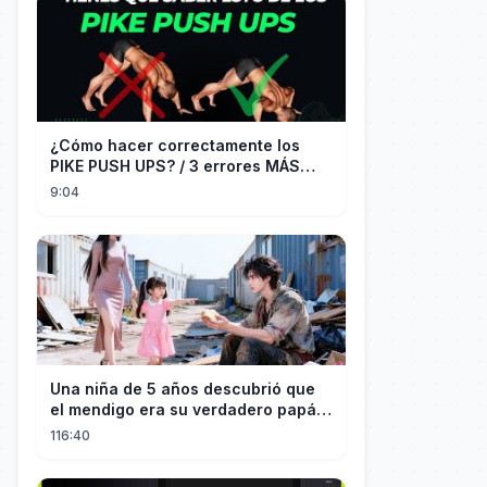
¿Cómo hacer correctamente los
PIKE PUSH UPS? / 3 errores MÁS
COMUNES + Progresiones
9:04
Una niña de 5 años descubrió que
el mendigo era su verdadero papá y
salvó a su familia
116:40