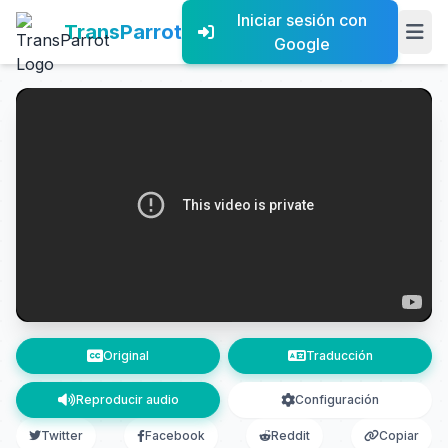
Iniciar sesión con
TransParrot
Google
Original
Traducción
Reproducir audio
Configuración
Twitter
Facebook
Reddit
Copiar