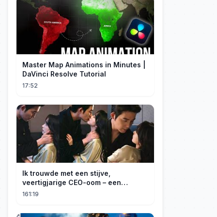
Master Map Animations in Minutes |
DaVinci Resolve Tutorial
17:52
Ik trouwde met een stijve,
veertigjarige CEO-oom – een
verborgen monster van acht jaar! Hij
161:19
kuste me hartstochtelijk.