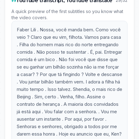
YouTube transcript, YouTube translate
29/32
A quick preview of the first subtitles so you know what
the video covers.
Faber Lili . Nossa, você manda bem. Como você
veio ? Claro que eu vim, filhota. Vamos para casa
. Filha do homem mais rico do norte entregando
comida . Não posso te sustentar . É, pai. Entregar
comida é um bico . Não foi você que disse que
se eu ganhar um bilhão sozinha não ia me forçar
a casar? ? Por que tá fingindo ? Volte e descanse
. Vou juntar bilhão também vem. I adora a filha há
muito tempo . Isso talvez. Shendia, o mais rico de
Beijing . Sim, certo . Venha, filho. Assine o
contrato de herança . A maioria dos convidados
já está aqui . Vou falar com a senhora. . Vou me
ausentar um instante . Por aqui, por favor .
Senhoras e senhores, obrigado a todos por me
darem essa honra . Hoje eu anuncio que eu, Ken?