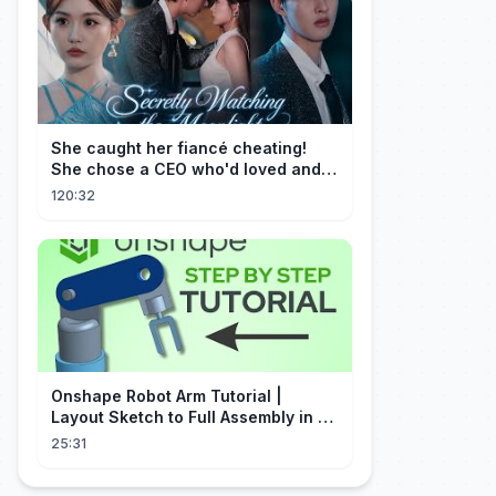
She caught her fiancé cheating!
She chose a CEO who'd loved and
cherished her for years. ❤️
120:32
Onshape Robot Arm Tutorial |
Layout Sketch to Full Assembly in 20
Minutes!
25:31