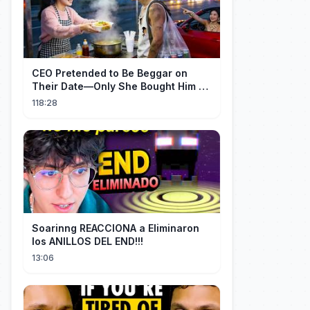
CEO Pretended to Be Beggar on
Their Date—Only She Bought Him a
Meal, and He Fell in Love!
118:28
Soarinng REACCIONA a Eliminaron
los ANILLOS DEL END!!!
13:06