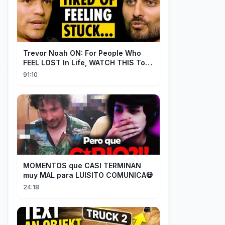
Trevor Noah ON: For People Who
FEEL LOST In Life, WATCH THIS To
Find Yourself | Jay Shetty
91:10
MOMENTOS que CASI TERMINAN
muy MAL para LUISITO COMUNICA💀
24:18